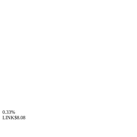
0.33%
LINK
$8.08