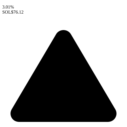
3.01%
SOL
$76.12