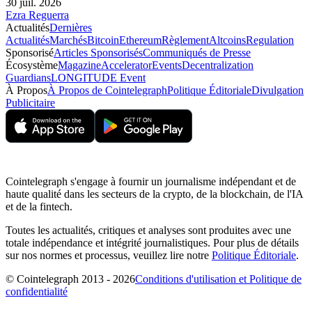
30 juil. 2026
Ezra Reguerra
Actualités
Dernières
Actualités
Marchés
Bitcoin
Ethereum
Règlement
Altcoins
Regulation
Sponsorisé
Articles Sponsorisés
Communiqués de Presse
Écosystème
Magazine
Accelerator
Events
Decentralization
Guardians
LONGITUDE Event
À Propos
À Propos de Cointelegraph
Politique Éditoriale
Divulgation
Publicitaire
Cointelegraph s'engage à fournir un journalisme indépendant et de
haute qualité dans les secteurs de la crypto, de la blockchain, de l'IA
et de la fintech.
Toutes les actualités, critiques et analyses sont produites avec une
totale indépendance et intégrité journalistiques. Pour plus de détails
sur nos normes et processus, veuillez lire notre
Politique Éditoriale
.
© Cointelegraph 2013 - 2026
Conditions d'utilisation et Politique de
confidentialité