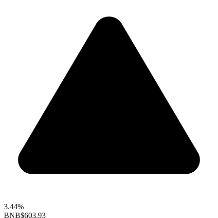
3.44%
BNB
$603.93