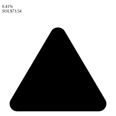
0.41%
SOL
$73.54