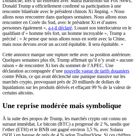
Dimanche, lors d’un entretien avec Maria Bartiromo sur Fox News,
Donald Trump a officiellement confirmé sa participation à une
rencontre bilatérale avec le président chinois Xi Jinping. « Nous
allons nous rencontrer dans quelques semaines. Nous allons nous
rencontrer en Corée du Sud, avec le président Xi et d’autres
personnes également »,
a-t-il déclaré
. Louant son interlocuteur en le
qualifiant d’« homme très fort, un homme incroyable », Trump a
précisé : « Je pense que nous allons nous en sortir avec la Chine,
mais nous devons avoir un accord équitable. Il sera équitable. »
Cette annonce marque une rupture nette avec sa position antérieure.
Quelques semaines plus tôt, Trump affirmait qu’il n’y avait « aucune
raison » de rencontrer Xi lors du sommet de l’APEC. Une
déclaration accompagnée d’une
nouvelle vague de tarifs douaniers
contre Pékin, ce qui avait déclenché une panique massive sur les
marchés crypto, provoquant près de 20 milliards de dollars de
liquidations sur les produits dérivés et effaçant 99 % de la valeur de
certains altcoins.
Une reprise modérée mais symbolique
À la suite des propos de Trump, les marchés crypto ont connu un
sursaut immédiat. Le bitcoin (BTC) a progressé de 2 %, tandis que
l’ether (ETH) et le BNB ont gagné environ 3,5 %, avec Solana
(SOL) en hausse de près de 4 % selon TradingView. Si ces chiffres