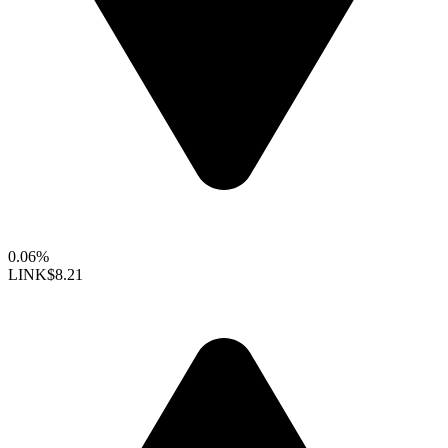
0.06%
LINK
$8.21