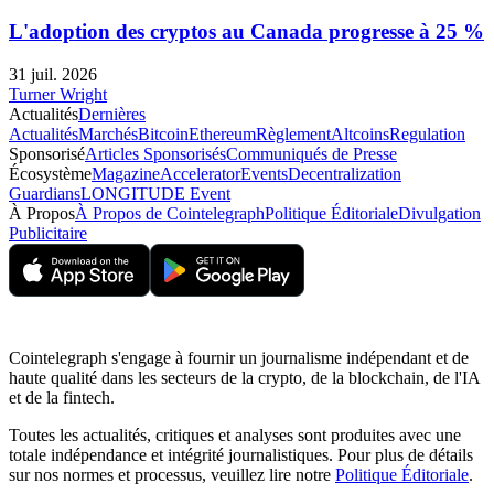
L'adoption des cryptos au Canada progresse à 25 %
31 juil. 2026
Turner Wright
Actualités
Dernières
Actualités
Marchés
Bitcoin
Ethereum
Règlement
Altcoins
Regulation
Sponsorisé
Articles Sponsorisés
Communiqués de Presse
Écosystème
Magazine
Accelerator
Events
Decentralization
Guardians
LONGITUDE Event
À Propos
À Propos de Cointelegraph
Politique Éditoriale
Divulgation
Publicitaire
Cointelegraph s'engage à fournir un journalisme indépendant et de
haute qualité dans les secteurs de la crypto, de la blockchain, de l'IA
et de la fintech.
Toutes les actualités, critiques et analyses sont produites avec une
totale indépendance et intégrité journalistiques. Pour plus de détails
sur nos normes et processus, veuillez lire notre
Politique Éditoriale
.