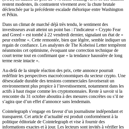
restent modestes, ils contrastent vivement avec la chute brutale
déclenchée par la précédente escalade rhétorique entre Washington
et Pékin.
Dans un climat de marché déjà très tendu, le sentiment des
investisseurs avait atteint un point bas : l’indicateur « Crypto Fear
and Greed » est tombé à 22 vendredi dernier, signalant un état de «
peur extrême ». Cette remontée, bien que légère, semble indiquer un
regain de confiance. Les analystes de The Kobeissi Letter tempèrent
néanmoins cet optimisme, évoquant une correction technique de
court terme tout en confirmant que « la tendance haussière de long
terme reste intacte ».
Au-delà de la simple réaction des prix, cette annonce pourrait
redéfinir les perspectives macroéconomiques du secteur crypto. Une
désescalade durable des tensions commerciales favoriserait un
environnement plus propice à l’investissement, notamment dans les
actifs à haut risque comme les cryptomonnaies. Reste à savoir si la
rencontre du 31 octobre aboutira à des mesures concrètes ou s’il ne
s’agira que d’un effet d’annonce sans lendemain.
Cointelegraph s’engage en faveur d’un journalisme indépendant et
transparent. Cet article d’actualité est produit conformément à la
politique éditoriale de Cointelegraph et vise à fournir des
informations exactes et à jour. Les lecteurs sont invités à vérifier les