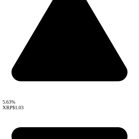
5.63%
XRP
$1.03