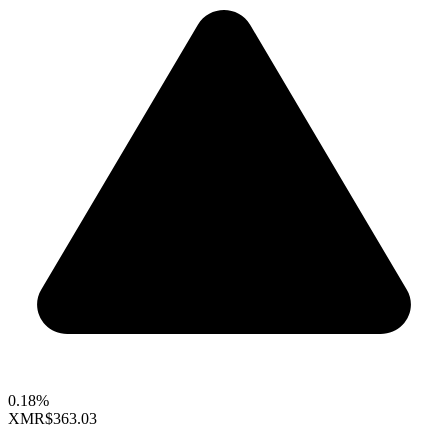
0.18%
XMR
$363.03