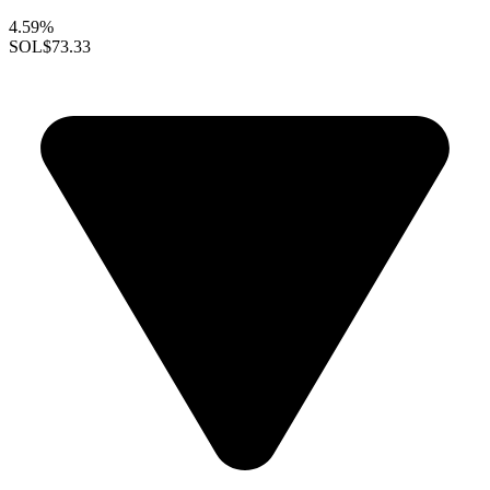
4.59%
SOL
$73.33