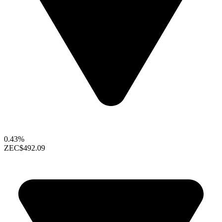
0.43%
ZEC
$492.09