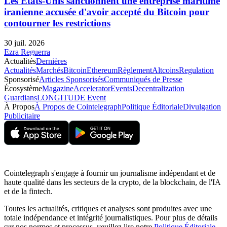
Les États-Unis sanctionnent une entreprise maritime
iranienne accusée d'avoir accepté du Bitcoin pour
contourner les restrictions
30 juil. 2026
Ezra Reguerra
Actualités
Dernières
Actualités
Marchés
Bitcoin
Ethereum
Règlement
Altcoins
Regulation
Sponsorisé
Articles Sponsorisés
Communiqués de Presse
Écosystème
Magazine
Accelerator
Events
Decentralization
Guardians
LONGITUDE Event
À Propos
À Propos de Cointelegraph
Politique Éditoriale
Divulgation
Publicitaire
Cointelegraph s'engage à fournir un journalisme indépendant et de
haute qualité dans les secteurs de la crypto, de la blockchain, de l'IA
et de la fintech.
Toutes les actualités, critiques et analyses sont produites avec une
totale indépendance et intégrité journalistiques. Pour plus de détails
sur nos normes et processus, veuillez lire notre
Politique Éditoriale
.