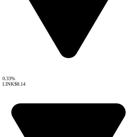
0.33%
LINK
$8.14