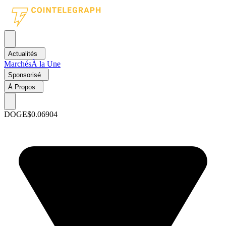
Actualités
Marchés
À la Une
Sponsorisé
À Propos
DOGE
$0.06904