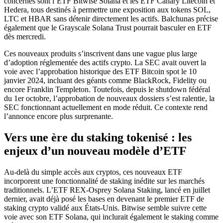
concernés sont l’ETF Bitwise Solana et les ETF Canary Litecoin et
Hedera, tous destinés à permettre une exposition aux tokens SOL,
LTC et HBAR sans détenir directement les actifs. Balchunas précise
également que le Grayscale Solana Trust pourrait basculer en ETF
dès mercredi.
Ces nouveaux produits s’inscrivent dans une vague plus large
d’adoption réglementée des actifs crypto. La SEC avait ouvert la
voie avec l’approbation historique des ETF Bitcoin spot le 10
janvier 2024, incluant des géants comme BlackRock, Fidelity ou
encore Franklin Templeton. Toutefois, depuis le shutdown fédéral
du 1er octobre, l’approbation de nouveaux dossiers s’est ralentie, la
SEC fonctionnant actuellement en mode réduit. Ce contexte rend
l’annonce encore plus surprenante.
Vers une ère du staking tokenisé : les
enjeux d’un nouveau modèle d’ETF
Au-delà du simple accès aux cryptos, ces nouveaux ETF
incorporent une fonctionnalité de staking inédite sur les marchés
traditionnels. L’ETF REX-Osprey Solana Staking, lancé en juillet
dernier, avait déjà posé les bases en devenant le premier ETF de
staking crypto validé aux États-Unis. Bitwise semble suivre cette
voie avec son ETF Solana, qui inclurait également le staking comme