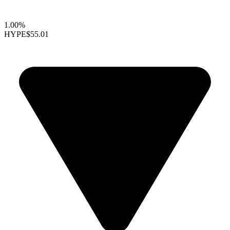
1.00%
HYPE
$55.01