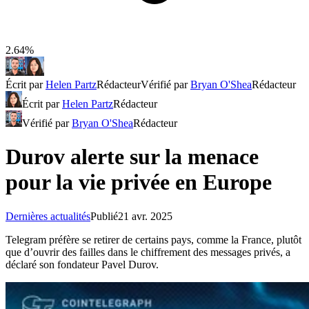
2.64%
Écrit par
Helen Partz
Rédacteur
Vérifié par
Bryan O'Shea
Rédacteur
Écrit par
Helen Partz
Rédacteur
Vérifié par
Bryan O'Shea
Rédacteur
Durov alerte sur la menace
pour la vie privée en Europe
Dernières actualités
Publié
21 avr. 2025
Telegram préfère se retirer de certains pays, comme la France, plutôt
que d’ouvrir des failles dans le chiffrement des messages privés, a
déclaré son fondateur Pavel Durov.