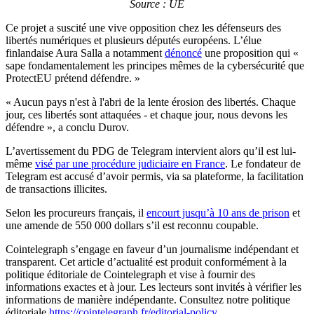
Source : UE
Ce projet a suscité une vive opposition chez les défenseurs des
libertés numériques et plusieurs députés européens. L’élue
finlandaise Aura Salla a notamment
dénoncé
une proposition qui «
sape fondamentalement les principes mêmes de la cybersécurité que
ProtectEU prétend défendre. »
« Aucun pays n'est à l'abri de la lente érosion des libertés. Chaque
jour, ces libertés sont attaquées - et chaque jour, nous devons les
défendre », a conclu Durov.
L’avertissement du PDG de Telegram intervient alors qu’il est lui-
même
visé par une procédure judiciaire en France
. Le fondateur de
Telegram est accusé d’avoir permis, via sa plateforme, la facilitation
de transactions illicites.
Selon les procureurs français, il
encourt jusqu’à 10 ans de prison
et
une amende de 550 000 dollars s’il est reconnu coupable.
Cointelegraph s’engage en faveur d’un journalisme indépendant et
transparent. Cet article d’actualité est produit conformément à la
politique éditoriale de Cointelegraph et vise à fournir des
informations exactes et à jour. Les lecteurs sont invités à vérifier les
informations de manière indépendante. Consultez notre politique
éditoriale
https://cointelegraph.fr/editorial-policy