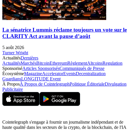
La sénatrice Lummis réclame toujours un vote sur le
CLARITY Act avant la pause d’août
5 août 2026
Turner Wright
Actualités
Dernières
Actualités
Marchés
Bitcoin
Ethereum
Règlement
Altcoins
Regulation
Sponsorisé
Articles Sponsorisés
Communiqués de Presse
Écosystème
Magazine
Accelerator
Events
Decentralization
Guardians
LONGITUDE Event
À Propos
À Propos de Cointelegraph
Politique Éditoriale
Divulgation
Publicitaire
Cointelegraph s'engage à fournir un journalisme indépendant et de
haute qualité dans les secteurs de la crypto, de la blockchain, de l'IA