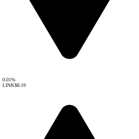
0.01%
LINK
$8.19