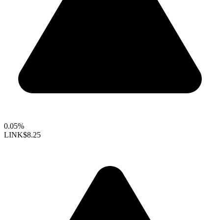
0.05%
LINK
$8.25