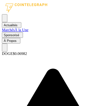
Actualités
Marchés
À la Une
Sponsorisé
À Propos
DOGE
$0.06982