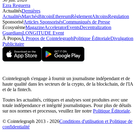
Ezra Reguerra
Actualités
Dernières
Actualités
Marchés
Bitcoin
Ethereum
Règlement
Altcoins
Regulation
Sponsorisé
Articles Sponsorisés
Communiqués de Presse
Écosystème
Magazine
Accelerator
Events
Decentralization
Guardians
LONGITUDE Event
À Propos
À Propos de Cointelegraph
Politique Éditoriale
Divulgation
Publicitaire
Cointelegraph s'engage à fournir un journalisme indépendant et de
haute qualité dans les secteurs de la crypto, de la blockchain, de l'IA
et de la fintech.
Toutes les actualités, critiques et analyses sont produites avec une
totale indépendance et intégrité journalistiques. Pour plus de détails
sur nos normes et processus, veuillez lire notre
Politique Éditoriale
.
© Cointelegraph 2013 - 2026
Conditions d'utilisation et Politique de
confidentialité