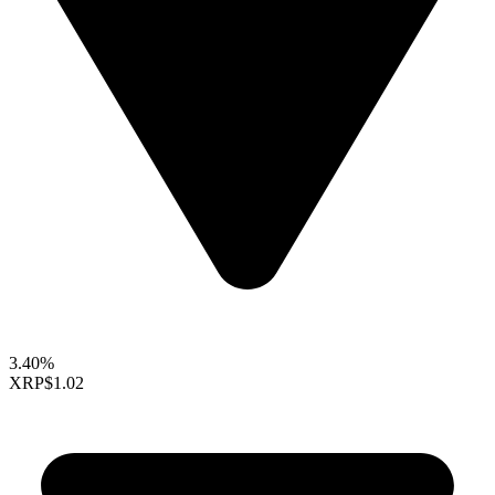
3.40%
XRP
$1.02