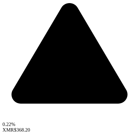
0.22%
XMR
$368.20