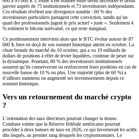
000 à 95 000 $. L’étude a été réalisée entre début décembre et début
janvier auprès de 75 institutionnels et 73 investisseurs indépendants.
Ces résultats révèlent une divergence notable : 60 % des
investisseurs particuliers partagent cette conviction, tandis qu’un
quart des professionnels jugent le prix actuel « juste ». Seulement 4
% estiment le bitcoin surévalué, ce qui reste marginal.
Ce positionnement intervient alors que le BTC évolue autour de 87
600 $, bien en deçà de son sommet historique atteint en octobre. La
chute brutale du marché du 10 octobre, qui a vu 19 milliards de
dollars de positions à effet de levier liquidées, continue de peser sur
la dynamique. Pourtant, 80 % des investisseurs institutionnels
assurent qu’ils conserveront ou renforceront leurs positions en cas de
nouvelle baisse de 10 % ou plus. Une majorité (plus de 60 %) a
d’ailleurs maintenu ou augmenté ses investissements depuis ce
sommet historique.
Vers un retournement du marché crypto
?
L’orientation des taux directeurs pourrait changer la donne.
Coinbase estime que la Réserve fédérale américaine pourrait
procéder à deux baisses de taux en 2026, ce qui favoriserait les actifs
dits risqués, au premier rang desquels les cryptomonnaies. Le