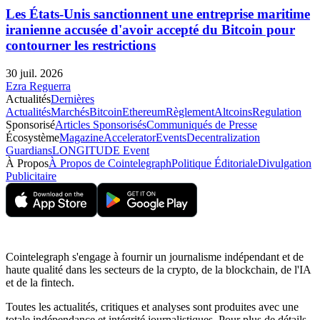
Les États-Unis sanctionnent une entreprise maritime
iranienne accusée d'avoir accepté du Bitcoin pour
contourner les restrictions
30 juil. 2026
Ezra Reguerra
Actualités
Dernières
Actualités
Marchés
Bitcoin
Ethereum
Règlement
Altcoins
Regulation
Sponsorisé
Articles Sponsorisés
Communiqués de Presse
Écosystème
Magazine
Accelerator
Events
Decentralization
Guardians
LONGITUDE Event
À Propos
À Propos de Cointelegraph
Politique Éditoriale
Divulgation
Publicitaire
Cointelegraph s'engage à fournir un journalisme indépendant et de
haute qualité dans les secteurs de la crypto, de la blockchain, de l'IA
et de la fintech.
Toutes les actualités, critiques et analyses sont produites avec une
totale indépendance et intégrité journalistiques. Pour plus de détails