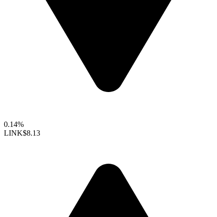
0.14%
LINK
$8.13