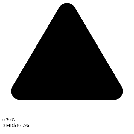
0.39%
XMR
$361.96