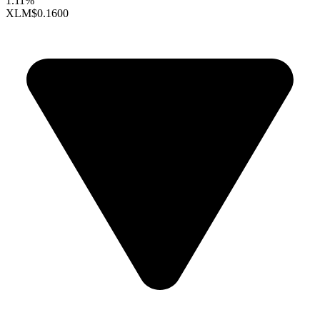
1.11%
XLM
$0.1600