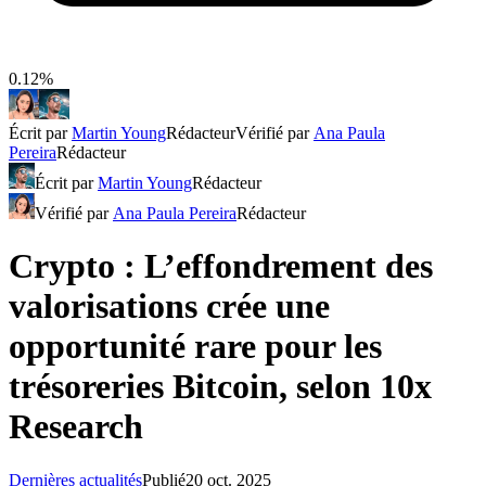
0.12%
Écrit par
Martin Young
Rédacteur
Vérifié par
Ana Paula
Pereira
Rédacteur
Écrit par
Martin Young
Rédacteur
Vérifié par
Ana Paula Pereira
Rédacteur
Crypto : L’effondrement des
valorisations crée une
opportunité rare pour les
trésoreries Bitcoin, selon 10x
Research
Dernières actualités
Publié
20 oct. 2025