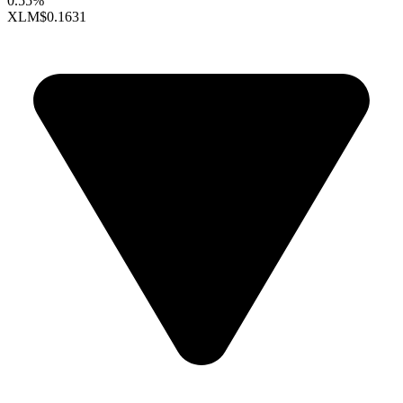
0.55%
XLM
$0.1631