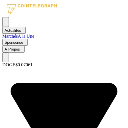
Actualités
Marchés
À la Une
Sponsorisé
À Propos
DOGE
$0.07061