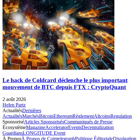
Le hack de Coldcard déclenche le plus important
mouvement de BTC depuis FTX : CryptoQuant
2 août 2026
Helen Partz
Actualités
Dernières
Actualités
Marchés
Bitcoin
Ethereum
Règlement
Altcoins
Regulation
Sponsorisé
Articles Sponsorisés
Communiqués de Presse
Écosystème
Magazine
Accelerator
Events
Decentralization
Guardians
LONGITUDE Event
À Propos
À Propos de Cointelegraph
Politique Éditoriale
Divulgation