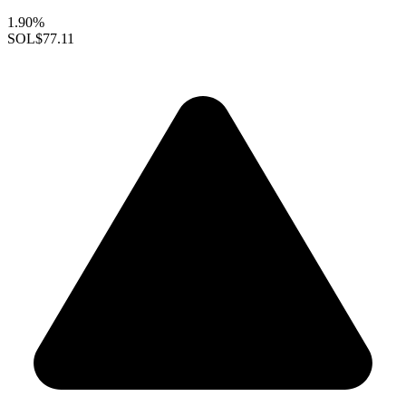
1.90%
SOL
$77.11