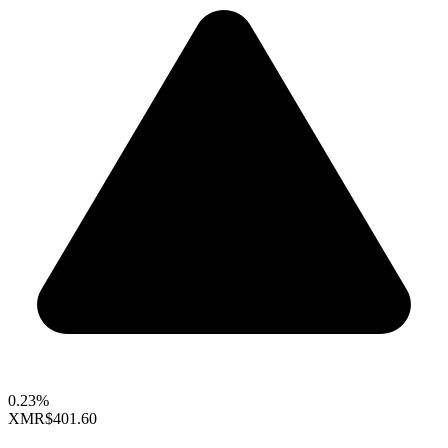
0.23%
XMR
$401.60