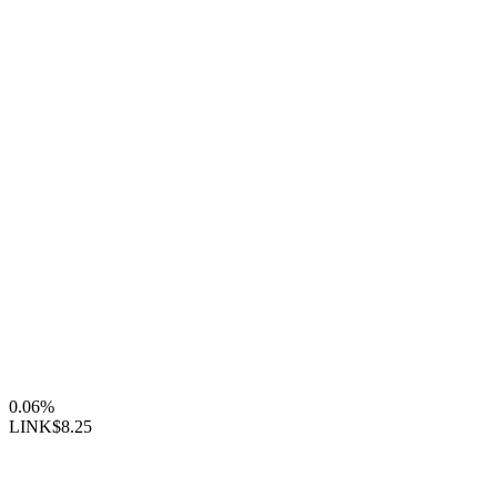
0.06%
LINK
$8.25