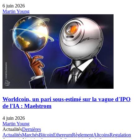
6 juin 2026
Martin Young
Worldcoin, un pari sous-estimé sur la vague d'IPO
de l'IA : Maelstrom
4 juin 2026
Martin Young
Actualités
Dernières
Actualités
Marchés
Bitcoin
Ethereum
Règlement
Altcoins
Regulation