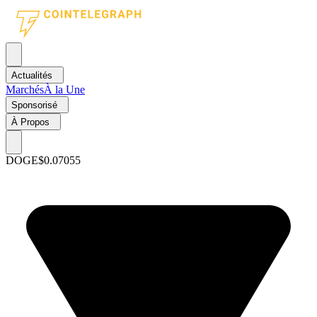
Actualités
Marchés
À la Une
Sponsorisé
À Propos
DOGE
$0.07055