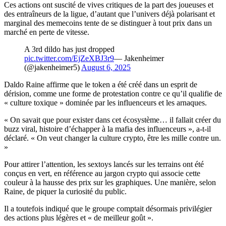
Ces actions ont suscité de vives critiques de la part des joueuses et
des entraîneurs de la ligue, d’autant que l’univers déjà polarisant et
marginal des memecoins tente de se distinguer à tout prix dans un
marché en perte de vitesse.
A 3rd dildo has just dropped
pic.twitter.com/EjZeXBJ3r9
— Jakenheimer
(@jakenheimer5)
August 6, 2025
Daldo Raine affirme que le token a été créé dans un esprit de
dérision, comme une forme de protestation contre ce qu’il qualifie de
« culture toxique » dominée par les influenceurs et les arnaques.
« On savait que pour exister dans cet écosystème… il fallait créer du
buzz viral, histoire d’échapper à la mafia des influenceurs », a-t-il
déclaré. « On veut changer la culture crypto, être les mille contre un.
»
Pour attirer l’attention, les sextoys lancés sur les terrains ont été
conçus en vert, en référence au jargon crypto qui associe cette
couleur à la hausse des prix sur les graphiques. Une manière, selon
Raine, de piquer la curiosité du public.
Il a toutefois indiqué que le groupe comptait désormais privilégier
des actions plus légères et « de meilleur goût ».