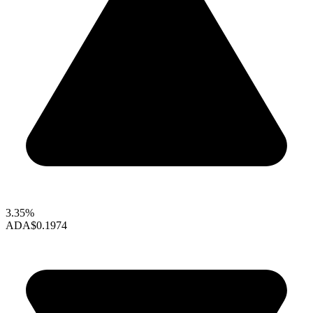
3.35%
ADA
$0.1974