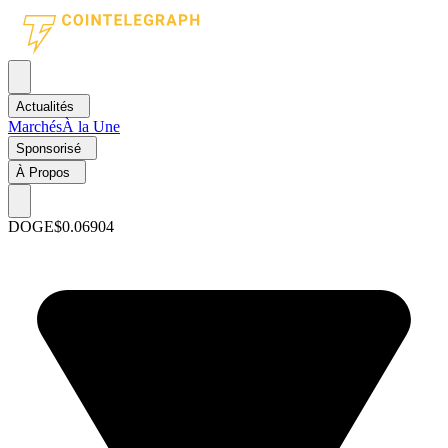
Actualités
Marchés
À la Une
Sponsorisé
À Propos
DOGE
$0.06904