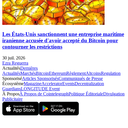
Les États-Unis sanctionnent une entreprise maritime
iranienne accusée d'avoir accepté du Bitcoin pour
contourner les restrictions
30 juil. 2026
Ezra Reguerra
Actualités
Dernières
Actualités
Marchés
Bitcoin
Ethereum
Règlement
Altcoins
Regulation
Sponsorisé
Articles Sponsorisés
Communiqués de Presse
Écosystème
Magazine
Accelerator
Events
Decentralization
Guardians
LONGITUDE Event
À Propos
À Propos de Cointelegraph
Politique Éditoriale
Divulgation
Publicitaire