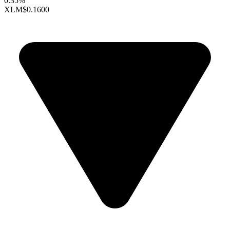
0.35%
XLM
$0.1600