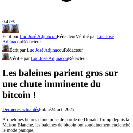
0.47%
Écrit par
Luc José Adjinacou
Rédacteur
Vérifié par
Luc José
Adjinacou
Rédacteur
Écrit par
Luc José Adjinacou
Rédacteur
Vérifié par
Luc José Adjinacou
Rédacteur
Les baleines parient gros sur
une chute imminente du
bitcoin !
Dernières actualités
Publié
24 oct. 2025
À quelques heures d'une prise de parole de Donald Trump depuis la
Maison Blanche, les baleines de bitcoin ont soudainement enclenché
le mode panique.