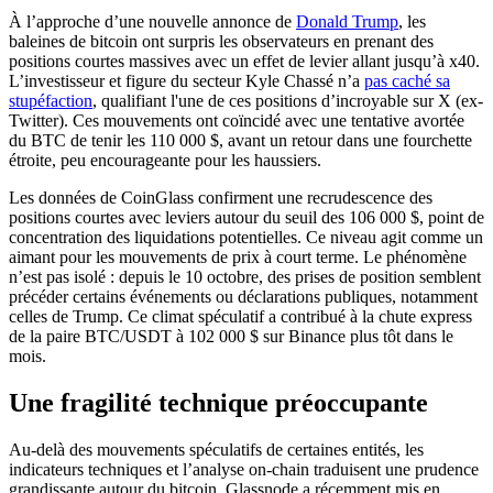
À l’approche d’une nouvelle annonce de
Donald Trump
, les
baleines de bitcoin ont surpris les observateurs en prenant des
positions courtes massives avec un effet de levier allant jusqu’à x40.
L’investisseur et figure du secteur Kyle Chassé n’a
pas caché sa
stupéfaction
, qualifiant l'une de ces positions d’incroyable sur X (ex-
Twitter). Ces mouvements ont coïncidé avec une tentative avortée
du BTC de tenir les 110 000 $, avant un retour dans une fourchette
étroite, peu encourageante pour les haussiers.
Les données de CoinGlass confirment une recrudescence des
positions courtes avec leviers autour du seuil des 106 000 $, point de
concentration des liquidations potentielles. Ce niveau agit comme un
aimant pour les mouvements de prix à court terme. Le phénomène
n’est pas isolé : depuis le 10 octobre, des prises de position semblent
précéder certains événements ou déclarations publiques, notamment
celles de Trump. Ce climat spéculatif a contribué à la chute express
de la paire BTC/USDT à 102 000 $ sur Binance plus tôt dans le
mois.
Une fragilité technique préoccupante
Au-delà des mouvements spéculatifs de certaines entités, les
indicateurs techniques et l’analyse on-chain traduisent une prudence
grandissante autour du bitcoin. Glassnode a récemment mis en