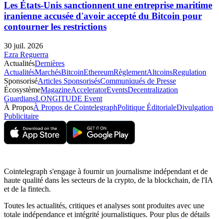
Les États-Unis sanctionnent une entreprise maritime
iranienne accusée d'avoir accepté du Bitcoin pour
contourner les restrictions
30 juil. 2026
Ezra Reguerra
Actualités
Dernières
Actualités
Marchés
Bitcoin
Ethereum
Règlement
Altcoins
Regulation
Sponsorisé
Articles Sponsorisés
Communiqués de Presse
Écosystème
Magazine
Accelerator
Events
Decentralization
Guardians
LONGITUDE Event
À Propos
À Propos de Cointelegraph
Politique Éditoriale
Divulgation
Publicitaire
Cointelegraph s'engage à fournir un journalisme indépendant et de
haute qualité dans les secteurs de la crypto, de la blockchain, de l'IA
et de la fintech.
Toutes les actualités, critiques et analyses sont produites avec une
totale indépendance et intégrité journalistiques. Pour plus de détails