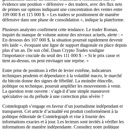
évidence une position « défensive » des traders, avec des flux nets
de primes sur options indiquant une concentration des ventes entre
109 000 $ et 115 000 $. « Les traders se positionnent de manière
défensive dans une phase de consolidation », indique la plateforme.
Plusieurs analystes confirment cette tendance. Le trader Roman,
inquiet du manque de volume autour des niveaux actuels, alerte : «
En dessous des 107 000 $, la situation pourrait rapidement devenir
très laide », évoquant une ligne de support diagonale en place depuis
plus d’un an. De son côté, Daan Crypto Trades souligne
l'importance cruciale du seuil des 111 000 $ : « Si le prix casse et
tient au-dessus, on peut envisager une reprise. »
Entre prise de positions à effet de levier extrême, indicateurs
techniques prudents et dépendance à la volatilité macro, le marché
du bitcoin donne des signes de fébrilité. La moindre étincelle,
politique ou technique, pourrait amplifier les mouvements à venir.
La question reste ouverte : s’agit-il d’une simple manœuvre
spéculative ou du prélude à une correction plus sévère ?
Cointelegraph s’engage en faveur d’un journalisme indépendant et
transparent. Cet article d’actualité est produit conformément à la
politique éditoriale de Cointelegraph et vise à fournir des
informations exactes et à jour. Les lecteurs sont invités à vérifier les
informations de manière indépendante. Consultez notre politique