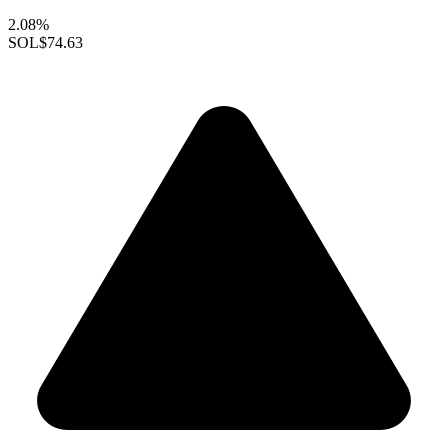
2.08%
SOL
$74.63