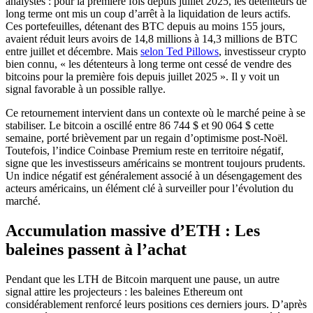
analystes : pour la première fois depuis juillet 2025, les détenteurs de
long terme ont mis un coup d’arrêt à la liquidation de leurs actifs.
Ces portefeuilles, détenant des BTC depuis au moins 155 jours,
avaient réduit leurs avoirs de 14,8 millions à 14,3 millions de BTC
entre juillet et décembre. Mais
selon Ted Pillows
, investisseur crypto
bien connu, « les détenteurs à long terme ont cessé de vendre des
bitcoins pour la première fois depuis juillet 2025 ». Il y voit un
signal favorable à un possible rallye.
Ce retournement intervient dans un contexte où le marché peine à se
stabiliser. Le bitcoin a oscillé entre 86 744 $ et 90 064 $ cette
semaine, porté brièvement par un regain d’optimisme post-Noël.
Toutefois, l’indice Coinbase Premium reste en territoire négatif,
signe que les investisseurs américains se montrent toujours prudents.
Un indice négatif est généralement associé à un désengagement des
acteurs américains, un élément clé à surveiller pour l’évolution du
marché.
Accumulation massive d’ETH : Les
baleines passent à l’achat
Pendant que les LTH de Bitcoin marquent une pause, un autre
signal attire les projecteurs : les baleines Ethereum ont
considérablement renforcé leurs positions ces derniers jours. D’après