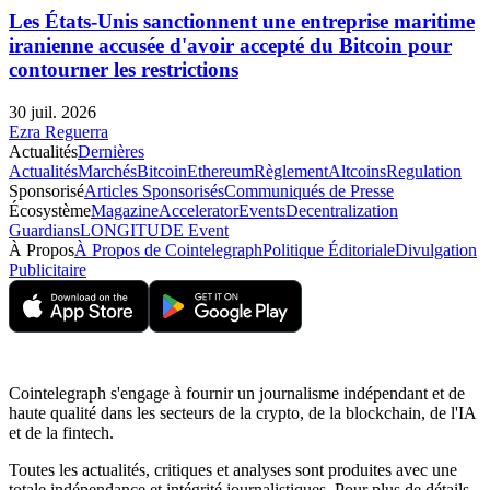
Les États-Unis sanctionnent une entreprise maritime
iranienne accusée d'avoir accepté du Bitcoin pour
contourner les restrictions
30 juil. 2026
Ezra Reguerra
Actualités
Dernières
Actualités
Marchés
Bitcoin
Ethereum
Règlement
Altcoins
Regulation
Sponsorisé
Articles Sponsorisés
Communiqués de Presse
Écosystème
Magazine
Accelerator
Events
Decentralization
Guardians
LONGITUDE Event
À Propos
À Propos de Cointelegraph
Politique Éditoriale
Divulgation
Publicitaire
Cointelegraph s'engage à fournir un journalisme indépendant et de
haute qualité dans les secteurs de la crypto, de la blockchain, de l'IA
et de la fintech.
Toutes les actualités, critiques et analyses sont produites avec une
totale indépendance et intégrité journalistiques. Pour plus de détails