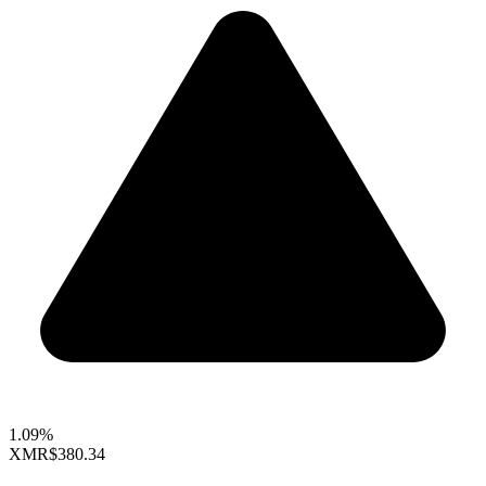
1.09%
XMR
$380.34