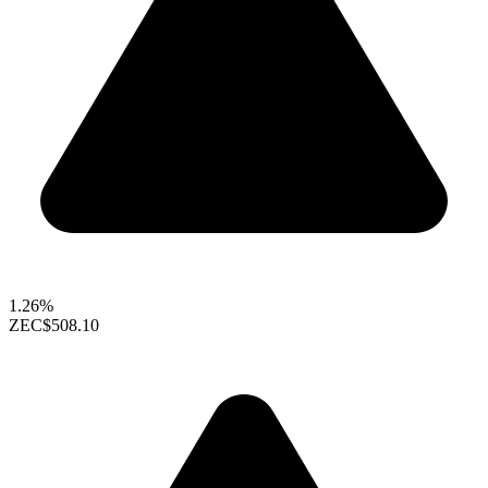
1.26%
ZEC
$508.10