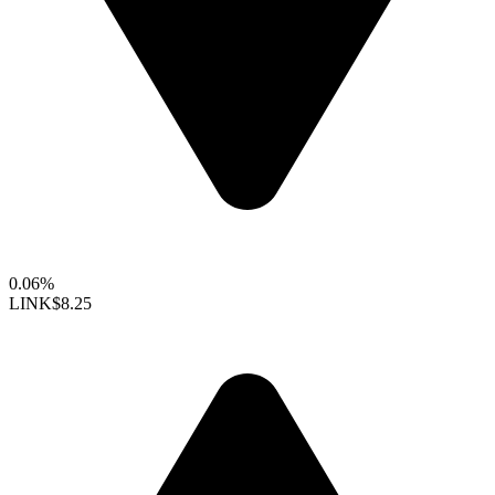
0.06%
LINK
$8.25