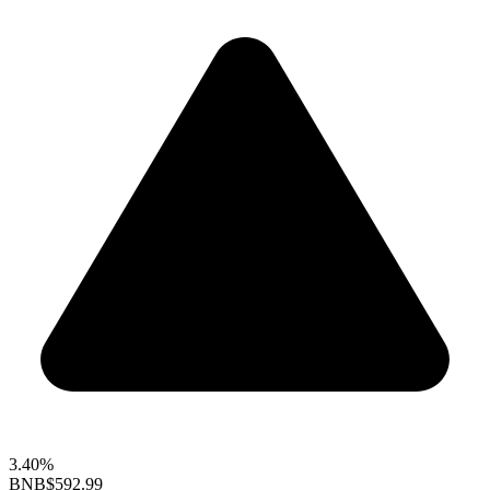
3.40%
BNB
$592.99