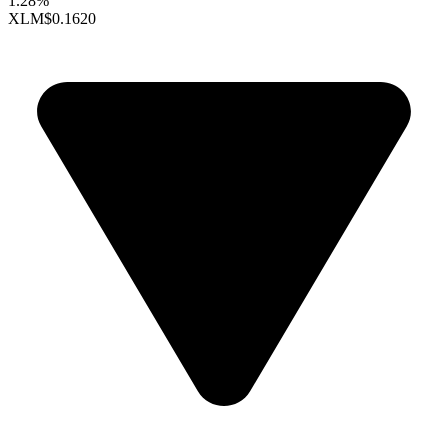
1.28%
XLM
$0.1620