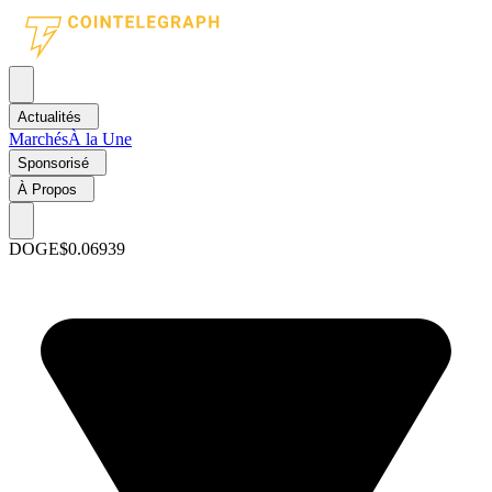
Actualités
Marchés
À la Une
Sponsorisé
À Propos
DOGE
$0.06939