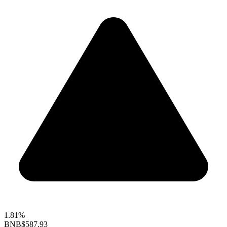
1.81%
BNB
$587.93