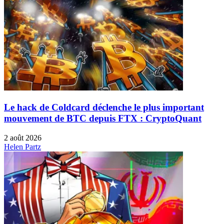
Le hack de Coldcard déclenche le plus important
mouvement de BTC depuis FTX : CryptoQuant
2 août 2026
Helen Partz