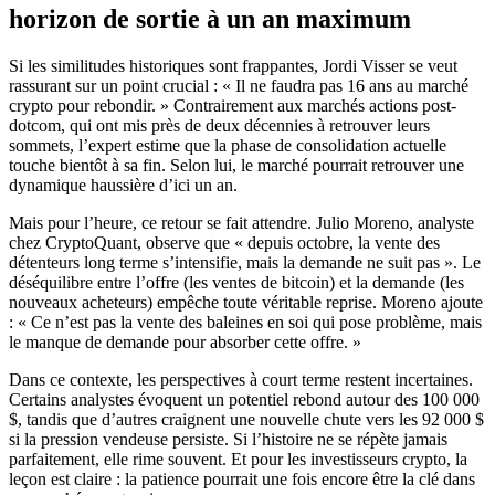
horizon de sortie à un an maximum
Si les similitudes historiques sont frappantes, Jordi Visser se veut
rassurant sur un point crucial : « Il ne faudra pas 16 ans au marché
crypto pour rebondir. » Contrairement aux marchés actions post-
dotcom, qui ont mis près de deux décennies à retrouver leurs
sommets, l’expert estime que la phase de consolidation actuelle
touche bientôt à sa fin. Selon lui, le marché pourrait retrouver une
dynamique haussière d’ici un an.
Mais pour l’heure, ce retour se fait attendre. Julio Moreno, analyste
chez CryptoQuant, observe que « depuis octobre, la vente des
détenteurs long terme s’intensifie, mais la demande ne suit pas ». Le
déséquilibre entre l’offre (les ventes de bitcoin) et la demande (les
nouveaux acheteurs) empêche toute véritable reprise. Moreno ajoute
: « Ce n’est pas la vente des baleines en soi qui pose problème, mais
le manque de demande pour absorber cette offre. »
Dans ce contexte, les perspectives à court terme restent incertaines.
Certains analystes évoquent un potentiel rebond autour des 100 000
$, tandis que d’autres craignent une nouvelle chute vers les 92 000 $
si la pression vendeuse persiste. Si l’histoire ne se répète jamais
parfaitement, elle rime souvent. Et pour les investisseurs crypto, la
leçon est claire : la patience pourrait une fois encore être la clé dans