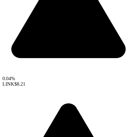
0.04%
LINK
$8.21