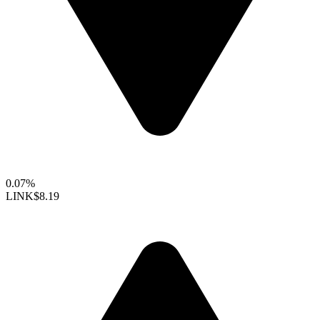
0.07%
LINK
$8.19