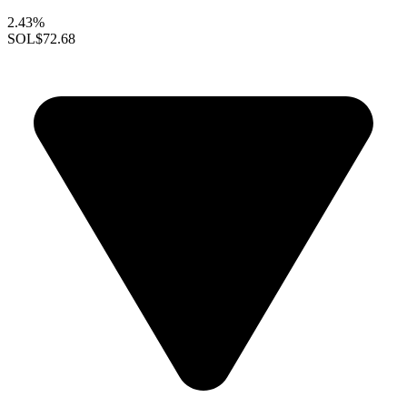
2.43%
SOL
$72.68