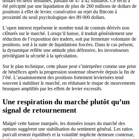
dollars en deux semaines, passant de 47 à 42 milliards. Ce recul a
été précipité par une liquidation de plus de 260 millions de dollars de
positions à effet de levier, consécutive au rejet du Bitcoin à
proximité du seuil psychologique des 89 000 dollars.
L’open interest représente le nombre total de contrats dérivés non
clôturés sur le marché. Lorsqu’il baisse, il traduit généralement une
réduction de l’exposition des traders, soit par fermeture volontaire de
positions, soit à la suite de liquidations forcées. Dans le cas présent,
la dynamique reflète une attitude plus défensive, les investisseurs
privilégiant la sécurité à la spéculation.
Sur le plan technique, cette phase peut s’interpréter comme une prise
de bénéfices après la progression soutenue observée depuis la fin de
l’été. L’assainissement des positions fortement levierisées tend
souvent à stabiliser le marché, en réduisant le risque de mouvements
brusques amplifiés par les effets de levier excessifs.
Une respiration du marché plutôt qu’un
signal de retournement
Malgré cette baisse marquée, les données issues du marché des
options suggèrent une stabilisation du sentiment général. Les ratios
put/call restent équilibrés et la volatilité implicite demeure contenue,