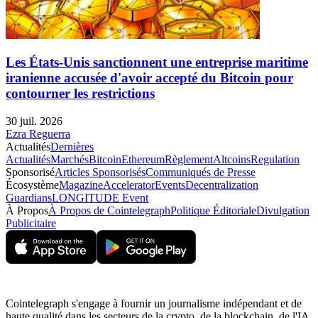
Les États-Unis sanctionnent une entreprise maritime
iranienne accusée d'avoir accepté du Bitcoin pour
contourner les restrictions
30 juil. 2026
Ezra Reguerra
Actualités
Dernières
Actualités
Marchés
Bitcoin
Ethereum
Règlement
Altcoins
Regulation
Sponsorisé
Articles Sponsorisés
Communiqués de Presse
Écosystème
Magazine
Accelerator
Events
Decentralization
Guardians
LONGITUDE Event
À Propos
À Propos de Cointelegraph
Politique Éditoriale
Divulgation
Publicitaire
Cointelegraph s'engage à fournir un journalisme indépendant et de
haute qualité dans les secteurs de la crypto, de la blockchain, de l'IA