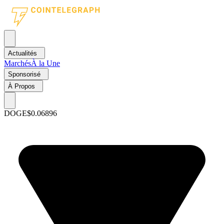
Actualités
Marchés
À la Une
Sponsorisé
À Propos
DOGE
$0.06896