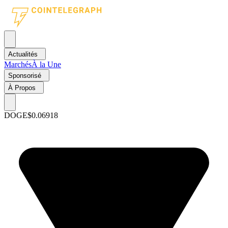
Actualités
Marchés
À la Une
Sponsorisé
À Propos
DOGE
$0.06918