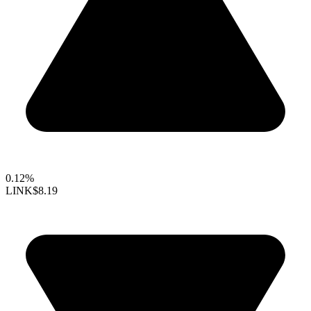
0.12%
LINK
$8.19