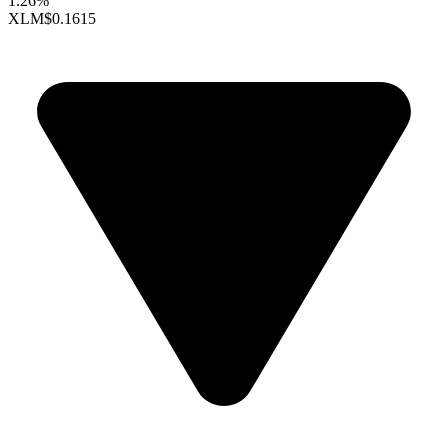
1.26%
XLM
$0.1615