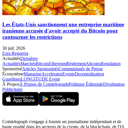
Les États-Unis sanctionnent une entreprise maritime
iranienne accusée d'avoir accepté du Bitcoin pour
contourner les restrictions
30 juil. 2026
Ezra Reguerra
Actualités
Dernières
Actualités
Marchés
Bitcoin
Ethereum
Règlement
Altcoins
Regulation
Sponsorisé
Articles Sponsorisés
Communiqués de Presse
Écosystème
Magazine
Accelerator
Events
Decentralization
Guardians
LONGITUDE Event
À Propos
À Propos de Cointelegraph
Politique Éditoriale
Divulgation
Publicitaire
Cointelegraph s'engage à fournir un journalisme indépendant et de
haute qualité dans les secteurs de la crypto, de la blockchain, de l'IA