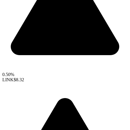
0.50%
LINK
$8.32