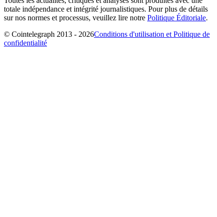
Toutes les actualités, critiques et analyses sont produites avec une
totale indépendance et intégrité journalistiques. Pour plus de détails
sur nos normes et processus, veuillez lire notre
Politique Éditoriale
.
© Cointelegraph 2013 - 2026
Conditions d'utilisation et Politique de
confidentialité