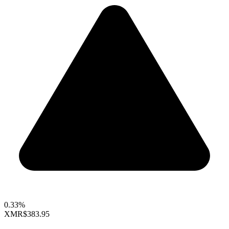
0.33%
XMR
$383.95