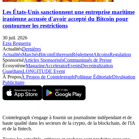
Les États-Unis sanctionnent une entreprise maritime
iranienne accusée d'avoir accepté du Bitcoin pour
contourner les restrictions
30 juil. 2026
Ezra Reguerra
Actualités
Dernières
Actualités
Marchés
Bitcoin
Ethereum
Règlement
Altcoins
Regulation
Sponsorisé
Articles Sponsorisés
Communiqués de Presse
Écosystème
Magazine
Accelerator
Events
Decentralization
Guardians
LONGITUDE Event
À Propos
À Propos de Cointelegraph
Politique Éditoriale
Divulgation
Publicitaire
Cointelegraph s'engage à fournir un journalisme indépendant et de
haute qualité dans les secteurs de la crypto, de la blockchain, de l'IA
et de la fintech.