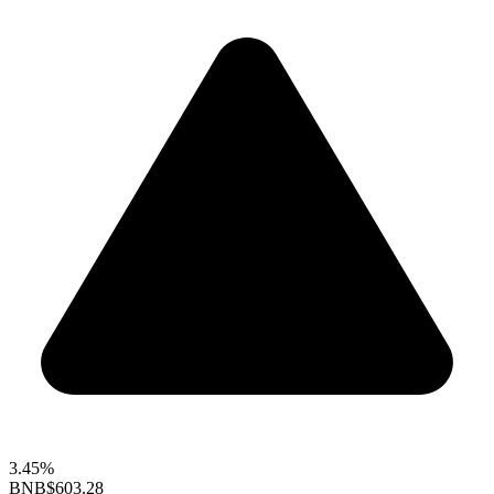
3.45%
BNB
$603.28