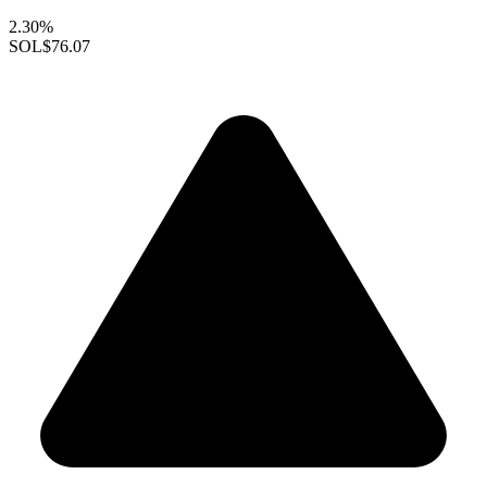
2.30%
SOL
$76.07