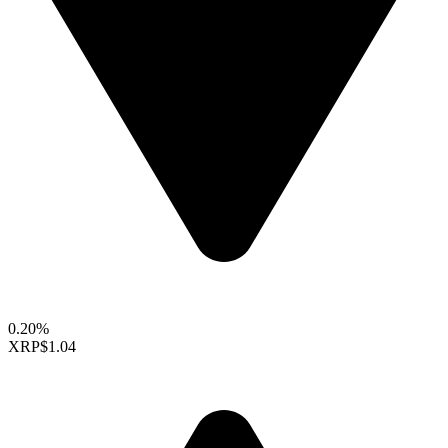
0.20%
XRP
$1.04