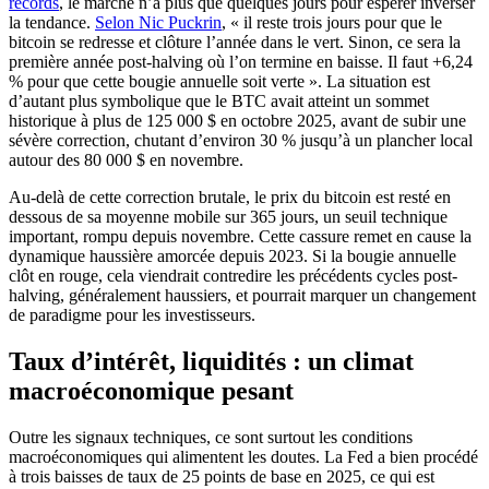
records
, le marché n’a plus que quelques jours pour espérer inverser
la tendance.
Selon Nic Puckrin
, « il reste trois jours pour que le
bitcoin se redresse et clôture l’année dans le vert. Sinon, ce sera la
première année post-halving où l’on termine en baisse. Il faut +6,24
% pour que cette bougie annuelle soit verte ». La situation est
d’autant plus symbolique que le BTC avait atteint un sommet
historique à plus de 125 000 $ en octobre 2025, avant de subir une
sévère correction, chutant d’environ 30 % jusqu’à un plancher local
autour des 80 000 $ en novembre.
Au-delà de cette correction brutale, le prix du bitcoin est resté en
dessous de sa moyenne mobile sur 365 jours, un seuil technique
important, rompu depuis novembre. Cette cassure remet en cause la
dynamique haussière amorcée depuis 2023. Si la bougie annuelle
clôt en rouge, cela viendrait contredire les précédents cycles post-
halving, généralement haussiers, et pourrait marquer un changement
de paradigme pour les investisseurs.
Taux d’intérêt, liquidités : un climat
macroéconomique pesant
Outre les signaux techniques, ce sont surtout les conditions
macroéconomiques qui alimentent les doutes. La Fed a bien procédé
à trois baisses de taux de 25 points de base en 2025, ce qui est