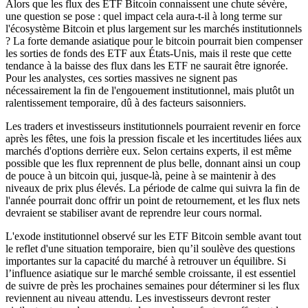
Alors que les flux des ETF Bitcoin connaissent une chute sévère,
une question se pose : quel impact cela aura-t-il à long terme sur
l'écosystème Bitcoin et plus largement sur les marchés institutionnels
? La forte demande asiatique pour le bitcoin pourrait bien compenser
les sorties de fonds des ETF aux États-Unis, mais il reste que cette
tendance à la baisse des flux dans les ETF ne saurait être ignorée.
Pour les analystes, ces sorties massives ne signent pas
nécessairement la fin de l'engouement institutionnel, mais plutôt un
ralentissement temporaire, dû à des facteurs saisonniers.
Les traders et investisseurs institutionnels pourraient revenir en force
après les fêtes, une fois la pression fiscale et les incertitudes liées aux
marchés d'options derrière eux. Selon certains experts, il est même
possible que les flux reprennent de plus belle, donnant ainsi un coup
de pouce à un bitcoin qui, jusque-là, peine à se maintenir à des
niveaux de prix plus élevés. La période de calme qui suivra la fin de
l'année pourrait donc offrir un point de retournement, et les flux nets
devraient se stabiliser avant de reprendre leur cours normal.
L'exode institutionnel observé sur les ETF Bitcoin semble avant tout
le reflet d'une situation temporaire, bien qu’il soulève des questions
importantes sur la capacité du marché à retrouver un équilibre. Si
l’influence asiatique sur le marché semble croissante, il est essentiel
de suivre de près les prochaines semaines pour déterminer si les flux
reviennent au niveau attendu. Les investisseurs devront rester