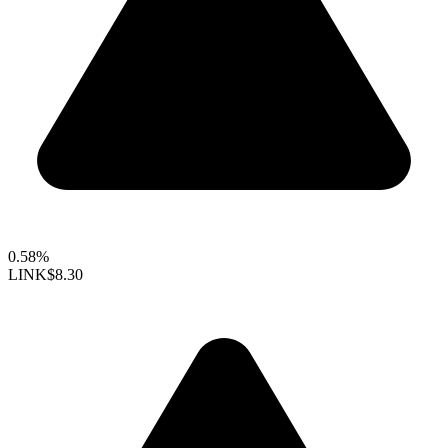
0.58%
LINK
$8.30