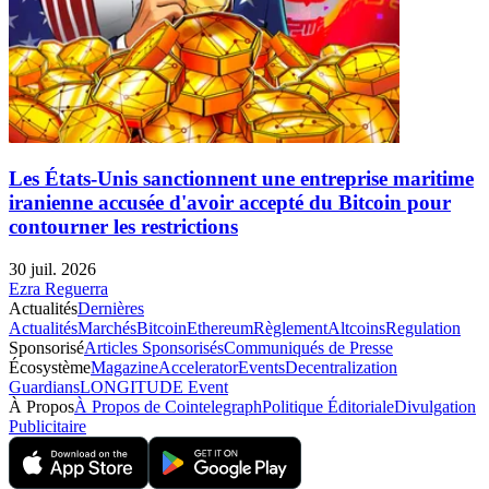
Les États-Unis sanctionnent une entreprise maritime
iranienne accusée d'avoir accepté du Bitcoin pour
contourner les restrictions
30 juil. 2026
Ezra Reguerra
Actualités
Dernières
Actualités
Marchés
Bitcoin
Ethereum
Règlement
Altcoins
Regulation
Sponsorisé
Articles Sponsorisés
Communiqués de Presse
Écosystème
Magazine
Accelerator
Events
Decentralization
Guardians
LONGITUDE Event
À Propos
À Propos de Cointelegraph
Politique Éditoriale
Divulgation
Publicitaire