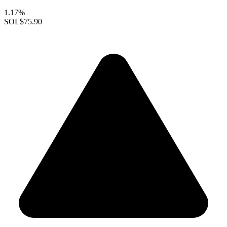
1.17%
SOL
$75.90