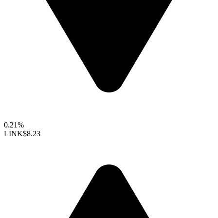
0.21%
LINK
$8.23