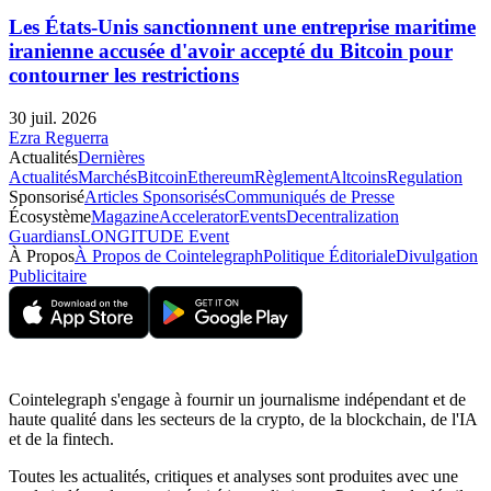
Les États-Unis sanctionnent une entreprise maritime
iranienne accusée d'avoir accepté du Bitcoin pour
contourner les restrictions
30 juil. 2026
Ezra Reguerra
Actualités
Dernières
Actualités
Marchés
Bitcoin
Ethereum
Règlement
Altcoins
Regulation
Sponsorisé
Articles Sponsorisés
Communiqués de Presse
Écosystème
Magazine
Accelerator
Events
Decentralization
Guardians
LONGITUDE Event
À Propos
À Propos de Cointelegraph
Politique Éditoriale
Divulgation
Publicitaire
Cointelegraph s'engage à fournir un journalisme indépendant et de
haute qualité dans les secteurs de la crypto, de la blockchain, de l'IA
et de la fintech.
Toutes les actualités, critiques et analyses sont produites avec une