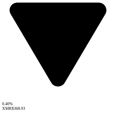
0.40%
XMR
$368.93