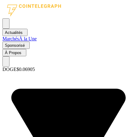
Actualités
Marchés
À la Une
Sponsorisé
À Propos
DOGE
$0.06905