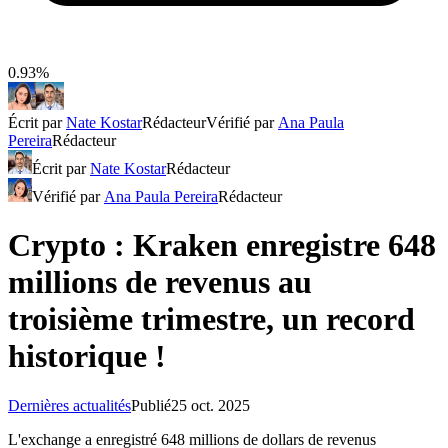
0.93%
Écrit par
Nate Kostar
Rédacteur
Vérifié par
Ana Paula
Pereira
Rédacteur
Écrit par
Nate Kostar
Rédacteur
Vérifié par
Ana Paula Pereira
Rédacteur
Crypto : Kraken enregistre 648
millions de revenus au
troisième trimestre, un record
historique !
Dernières actualités
Publié
25 oct. 2025
L'exchange a enregistré 648 millions de dollars de revenus