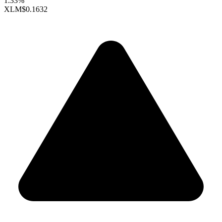
1.33%
XLM
$0.1632