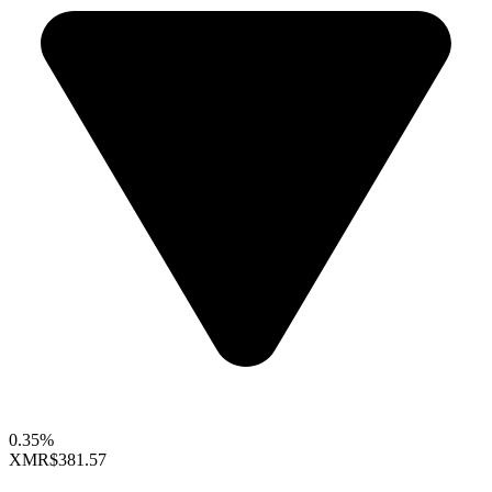
0.35%
XMR
$381.57