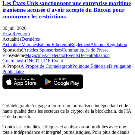
Les États-Unis sanctionnent une entreprise maritime
iranienne accusée d'avoir accepté du Bitcoin pour
contourner les restrictions
30 juil. 2026
Ezra Reguerra
Actualités
Dernières
Actualités
Marchés
Bitcoin
Ethereum
Règlement
Altcoins
Regulation
Sponsorisé
Articles Sponsorisés
Communiqués de Presse
Écosystème
Magazine
Accelerator
Events
Decentralization
Guardians
LONGITUDE Event
À Propos
À Propos de Cointelegraph
Politique Éditoriale
Divulgation
Publicitaire
Cointelegraph s'engage à fournir un journalisme indépendant et de
haute qualité dans les secteurs de la crypto, de la blockchain, de l'IA
et de la fintech.
Toutes les actualités, critiques et analyses sont produites avec une
totale indépendance et intégrité journalistiques. Pour plus de détails