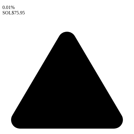
0.01%
SOL
$75.95