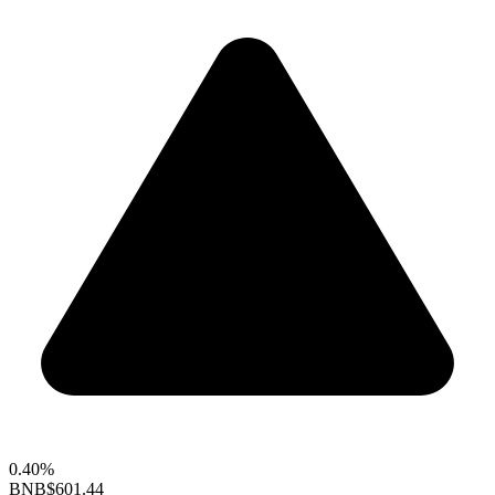
0.40%
BNB
$601.44