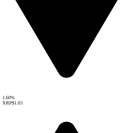
1.60%
XRP
$1.03