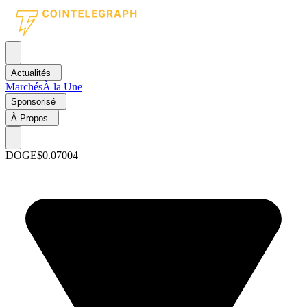
Actualités
Marchés
À la Une
Sponsorisé
À Propos
DOGE
$0.07004