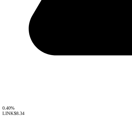
0.40%
LINK
$8.34