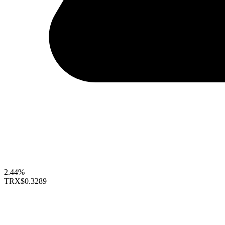
2.44%
TRX
$0.3289