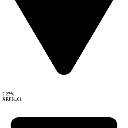
2.23%
XRP
$1.01