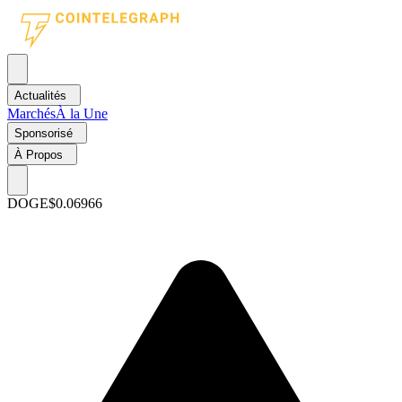
Actualités
Marchés
À la Une
Sponsorisé
À Propos
DOGE
$0.06966