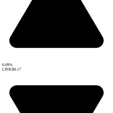
0.09%
LINK
$8.17