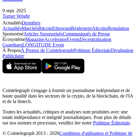
9 sept. 2025
Turner Wright
Actualités
Dernières
Actualités
Marchés
Bitcoin
Ethereum
Règlement
Altcoins
Regulation
Sponsorisé
Articles Sponsorisés
Communiqués de Presse
Écosystème
Magazine
Accelerator
Events
Decentralization
Guardians
LONGITUDE Event
À Propos
À Propos de Cointelegraph
Politique Éditoriale
Divulgation
Publicitaire
Cointelegraph s'engage à fournir un journalisme indépendant et de
haute qualité dans les secteurs de la crypto, de la blockchain, de l'IA
et de la fintech.
Toutes les actualités, critiques et analyses sont produites avec une
totale indépendance et intégrité journalistiques. Pour plus de détails
sur nos normes et processus, veuillez lire notre
Politique Éditoriale
.
© Cointelegraph 2013 - 2026
Conditions d'utilisation et Politique de