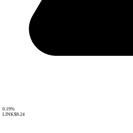
0.19%
LINK
$8.24