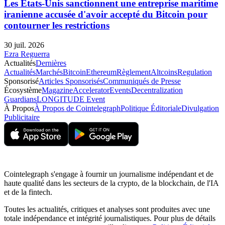
Les États-Unis sanctionnent une entreprise maritime
iranienne accusée d'avoir accepté du Bitcoin pour
contourner les restrictions
30 juil. 2026
Ezra Reguerra
Actualités
Dernières
Actualités
Marchés
Bitcoin
Ethereum
Règlement
Altcoins
Regulation
Sponsorisé
Articles Sponsorisés
Communiqués de Presse
Écosystème
Magazine
Accelerator
Events
Decentralization
Guardians
LONGITUDE Event
À Propos
À Propos de Cointelegraph
Politique Éditoriale
Divulgation
Publicitaire
Cointelegraph s'engage à fournir un journalisme indépendant et de
haute qualité dans les secteurs de la crypto, de la blockchain, de l'IA
et de la fintech.
Toutes les actualités, critiques et analyses sont produites avec une
totale indépendance et intégrité journalistiques. Pour plus de détails