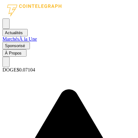
Actualités
Marchés
À la Une
Sponsorisé
À Propos
DOGE
$0.07104