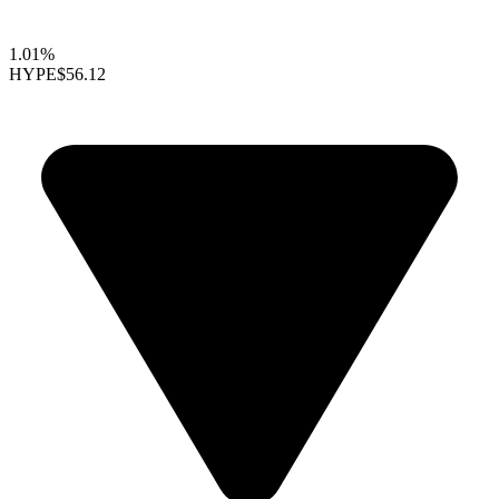
1.01%
HYPE
$56.12