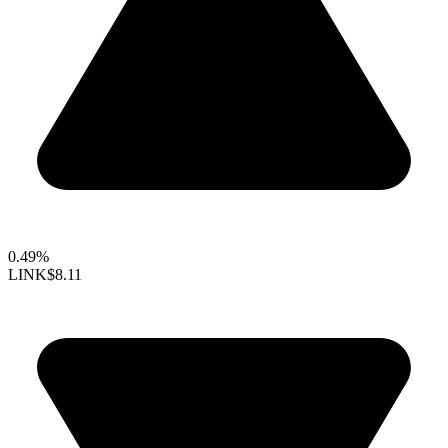
0.49%
LINK
$8.11