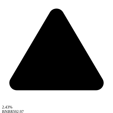
2.43%
BNB
$592.97