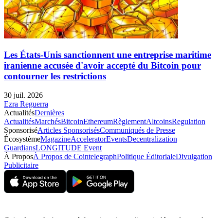
Les États-Unis sanctionnent une entreprise maritime
iranienne accusée d'avoir accepté du Bitcoin pour
contourner les restrictions
30 juil. 2026
Ezra Reguerra
Actualités
Dernières
Actualités
Marchés
Bitcoin
Ethereum
Règlement
Altcoins
Regulation
Sponsorisé
Articles Sponsorisés
Communiqués de Presse
Écosystème
Magazine
Accelerator
Events
Decentralization
Guardians
LONGITUDE Event
À Propos
À Propos de Cointelegraph
Politique Éditoriale
Divulgation
Publicitaire