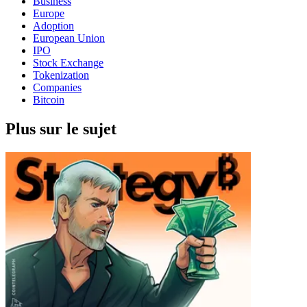
Business
Europe
Adoption
European Union
IPO
Stock Exchange
Tokenization
Companies
Bitcoin
Plus sur le sujet