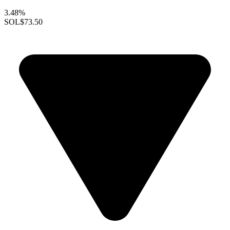
3.48%
SOL
$73.50