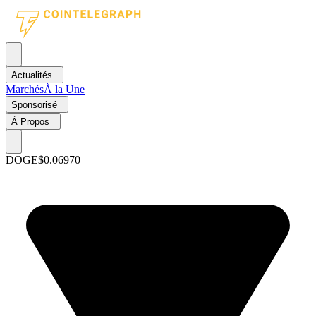
Actualités
Marchés
À la Une
Sponsorisé
À Propos
DOGE
$0.06970