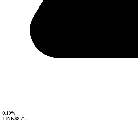
0.19%
LINK
$8.25