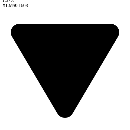
1.37%
XLM
$0.1608