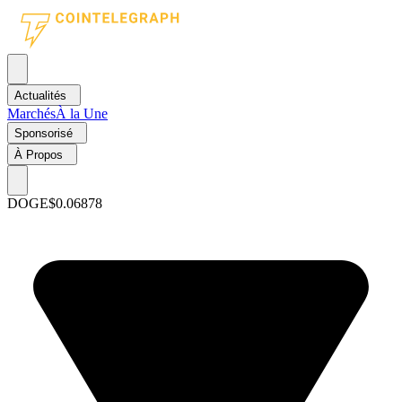
Actualités
Marchés
À la Une
Sponsorisé
À Propos
DOGE
$0.06878