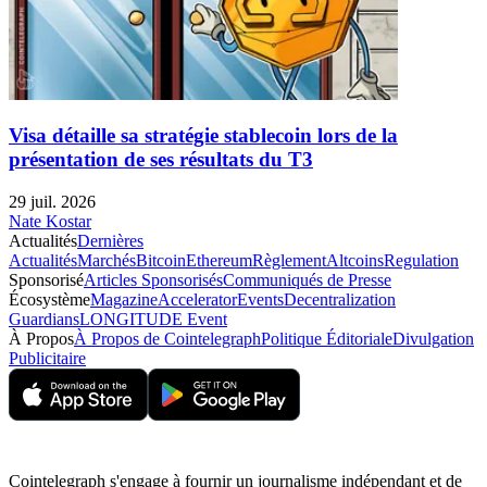
Visa détaille sa stratégie stablecoin lors de la
présentation de ses résultats du T3
29 juil. 2026
Nate Kostar
Actualités
Dernières
Actualités
Marchés
Bitcoin
Ethereum
Règlement
Altcoins
Regulation
Sponsorisé
Articles Sponsorisés
Communiqués de Presse
Écosystème
Magazine
Accelerator
Events
Decentralization
Guardians
LONGITUDE Event
À Propos
À Propos de Cointelegraph
Politique Éditoriale
Divulgation
Publicitaire
Cointelegraph s'engage à fournir un journalisme indépendant et de