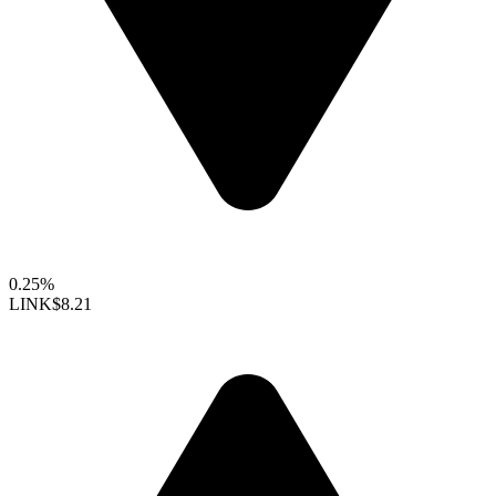
0.25%
LINK
$8.21