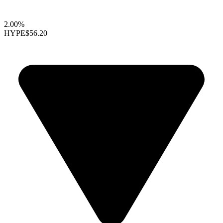
2.00%
HYPE
$56.20