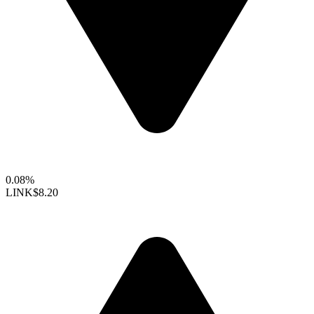
0.08%
LINK
$8.20