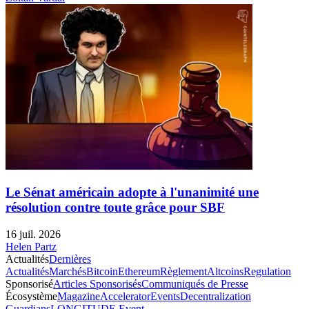
Le Sénat américain adopte à l'unanimité une
résolution contre toute grâce pour SBF
16 juil. 2026
Helen Partz
Actualités
Dernières
Actualités
Marchés
Bitcoin
Ethereum
Règlement
Altcoins
Regulation
Sponsorisé
Articles Sponsorisés
Communiqués de Presse
Écosystème
Magazine
Accelerator
Events
Decentralization
Guardians
LONGITUDE Event