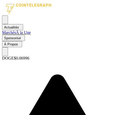
Actualités
Marchés
À la Une
Sponsorisé
À Propos
DOGE
$0.06996