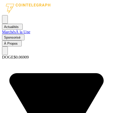
Actualités
Marchés
À la Une
Sponsorisé
À Propos
DOGE
$0.06909