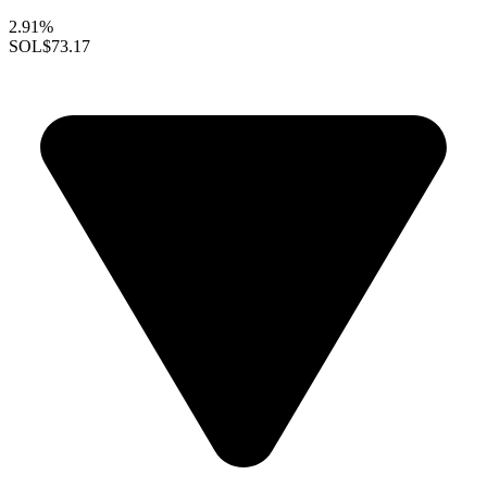
2.91%
SOL
$73.17