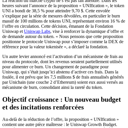
La réaction du marché crypto ne s’est pas fait attendre. Dans les
heures suivant l’annonce de la proposition « UNIfication », le token
UNI a bondi de 38,5 % pour atteindre 9,70 $. Cette envolée
s’explique par la série de mesures dévoilées, en particulier le burn
massif de 100 millions de tokens UNI, représentant environ 16 % de
l’offre en circulation. Cette décision, émanant de la Fondation
Uniswap et
Uniswap Labs
, vise à renforcer la dynamique d’offre et
de demande autour du token. « Nous pensons que cette proposition
positionne le protocole Uniswap pour s’imposer comme la DEX de
référence pour la valeur tokenisée », a déclaré la fondation.
Un autre levier annoncé est l’activation d’un mécanisme de frais au
niveau du protocole, dont les revenus seraient partiellement utilisés
pour alimenter ce burn. Un changement de paradigme pour
Uniswap, qui s’était jusqu’ici abstenu d’activer ces frais. Dans la
foulée, il est prévu que les 7,5 millions $ de frais annualisés générés
par Unichain (une couche 2 d’Ethereum) soient eux aussi versés au
mécanisme de burn, consolidant ainsi la rareté du token.
Objectif croissance : Un nouveau budget
et des incitations renforcées
Au-delà de la réduction de l’offre, la proposition « UNIfication »
contient une autre pièce maîtresse : le Uniswap Growth Budget.