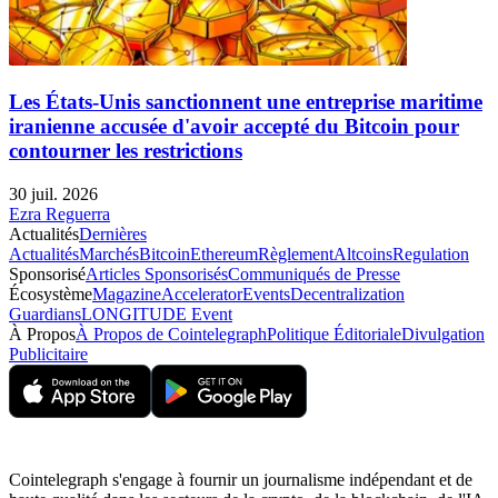
Les États-Unis sanctionnent une entreprise maritime
iranienne accusée d'avoir accepté du Bitcoin pour
contourner les restrictions
30 juil. 2026
Ezra Reguerra
Actualités
Dernières
Actualités
Marchés
Bitcoin
Ethereum
Règlement
Altcoins
Regulation
Sponsorisé
Articles Sponsorisés
Communiqués de Presse
Écosystème
Magazine
Accelerator
Events
Decentralization
Guardians
LONGITUDE Event
À Propos
À Propos de Cointelegraph
Politique Éditoriale
Divulgation
Publicitaire
Cointelegraph s'engage à fournir un journalisme indépendant et de