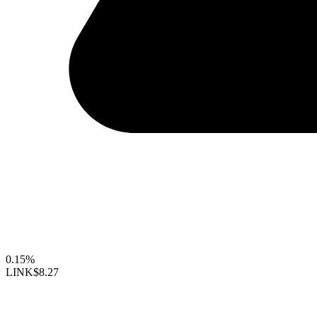
0.15%
LINK
$8.27