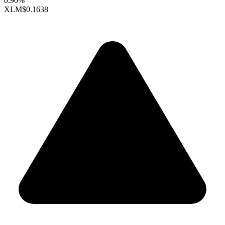
0.90%
XLM
$0.1638