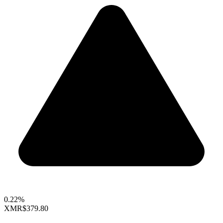
0.22%
XMR
$379.80