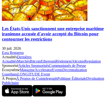
Les États-Unis sanctionnent une entreprise maritime
iranienne accusée d'avoir accepté du Bitcoin pour
contourner les restrictions
30 juil. 2026
Ezra Reguerra
Actualités
Dernières
Actualités
Marchés
Bitcoin
Ethereum
Règlement
Altcoins
Regulation
Sponsorisé
Articles Sponsorisés
Communiqués de Presse
Écosystème
Magazine
Accelerator
Events
Decentralization
Guardians
LONGITUDE Event
À Propos
À Propos de Cointelegraph
Politique Éditoriale
Divulgation
Publicitaire