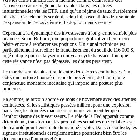
l’arrivée de cadres réglementaires plus clairs, les entrées
institutionnelles via les ETF, ainsi qu’un régime de taux durablement
plus bas. Ces éléments seraient, selon lui, susceptibles de « soutenir
l’expansion de l’écosystème et l’adoption mainstream ».
Cependant, la dynamique des investisseurs à long terme semble plus
nuancée. Selon Bitfinex, une proportion significative d’entre eux
hésite encore à renforcer ses positions. Un signal technique est
particulièrement surveillé : le franchissement du seuil de 116 000 $,
jugé critique pour catalyser un nouveau cycle haussier. Tant que
cette résistance n’est pas dépassée, les doutes persistent.
Le marché semble ainsi tiraillé entre deux forces contraires : d’un
côté, une histoire haussière riche de précédents, de l’autre, une
conjoncture monétaire incertaine qui impose une posture plus
prudente.
En somme, le bitcoin aborde ce mois de novembre avec des attentes
contrastées. Si les statistiques passées militent pour une explosion
haussière, les données macroéconomiques viennent tempérer
l’enthousiasme des investisseurs. Le rôle de la Fed apparaît comme
déterminant, transformant les prochaines semaines en véritable test
de maturité pour l’ensemble du marché crypto. Dans ce contexte, les
signaux institutionnels et réglementaires pourraient bien être les
déclencheurs d’un nouvel élan.