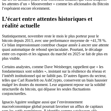
les attentes d’un « Moonvember » comme les aficionados du Bitcoin
l’espéraient encore récemment.
L’écart entre attentes historiques et
réalité actuelle
Statistiquement, novembre reste le mois le plus porteur pour le
bitcoin depuis 2013, avec une performance moyenne de +41,78 %.
Ce bilan impressionnant contribue chaque année à ancrer une attente
quasi automatique de rebond spectaculaire. Pourtant, le décalage
entre ces espoirs et les signaux du marché en 2025 se fait de plus en
plus visible.
Certains analystes, comme Dave Weisberger, rappellent que « les
fondamentaux sont solides », insistant sur la résilience du réseau et
l’intérêt institutionnel qui ne faiblit pas. D’autres figures du secteur,
telles que Carl Runefelt ou AshCrypto, conservent un biais haussier
malgré les doutes du moment. Leur argument repose sur la solidité
structurelle du bitcoin, qui dépasse les seules fluctuations
conjoncturelles.
Ignacio Aguirre souligne aussi que l’environnement
macroéconomique global pourrait favoriser un afflux de capitaux
vers les actifs numériques. Il identifie comme catalyseurs clés