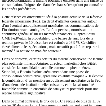
macroéconomiques, le marché pourrait s’engager dans une phase de
consolidation, éloignée des flambées haussières qu’ont pu connaître
les années précédentes.
Cette réserve est directement liée à la posture actuelle de la Réserve
fédérale américaine (Fed). En dépit d’attentes croissantes autour
d’un éventuel assouplissement monétaire, les communications de
l’institution restent ambigües. Le flou persiste, nourrissant un
attentisme généralisé sur les marchés financiers. D’après l’outil
CME FedWatch, la probabilité d’une baisse de taux lors de la
réunion prévue le 10 décembre est estimée à 67,9 %. Ce chiffre
élevé alimente les spéculations, mais ne suffit pas à faire repartir le
marché à la hausse de manière soutenue.
Dans ce contexte, certains acteurs du marché conservent une lecture
plus optimiste. Ignacio Aguirre, directeur marketing chez Bitget,
considère la consolidation actuelle comme un phénomène sain.
Selon lui, « Bitcoin évolue latéralement dans une phase de
consolidation constructive, après une volatilité marquée ». Il évoque
la combinaison d’un possible assouplissement monétaire de la Fed,
d’une demande institutionnelle croissante, et de la saisonnalité
favorable comme un ensemble de catalyseurs potentiels pour une
reprise haussière significative.
Dans ce climat contrasté, le prix du BTC a reculé de plus de 11 %
sur les 30 derniers jours. Une correction notable, qui vient tempérer