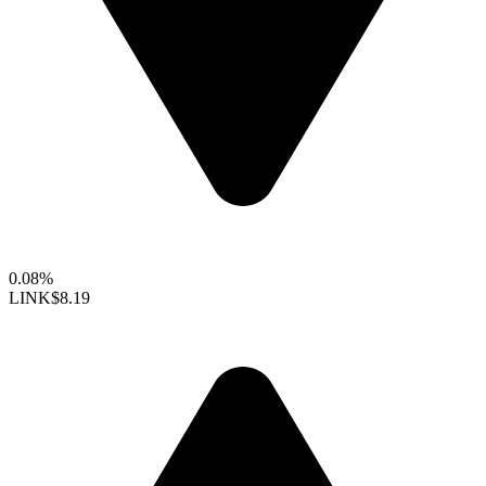
0.08%
LINK
$8.19