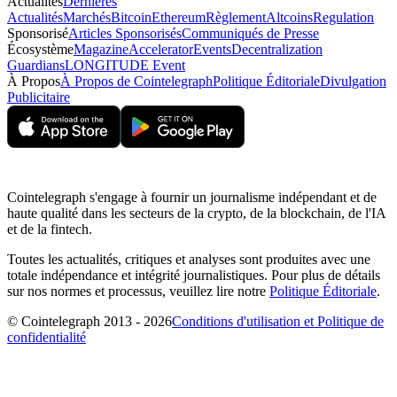
Actualités
Dernières
Actualités
Marchés
Bitcoin
Ethereum
Règlement
Altcoins
Regulation
Sponsorisé
Articles Sponsorisés
Communiqués de Presse
Écosystème
Magazine
Accelerator
Events
Decentralization
Guardians
LONGITUDE Event
À Propos
À Propos de Cointelegraph
Politique Éditoriale
Divulgation
Publicitaire
Cointelegraph s'engage à fournir un journalisme indépendant et de
haute qualité dans les secteurs de la crypto, de la blockchain, de l'IA
et de la fintech.
Toutes les actualités, critiques et analyses sont produites avec une
totale indépendance et intégrité journalistiques. Pour plus de détails
sur nos normes et processus, veuillez lire notre
Politique Éditoriale
.
© Cointelegraph 2013 - 2026
Conditions d'utilisation et Politique de
confidentialité