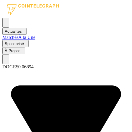
Actualités
Marchés
À la Une
Sponsorisé
À Propos
DOGE
$0.06894