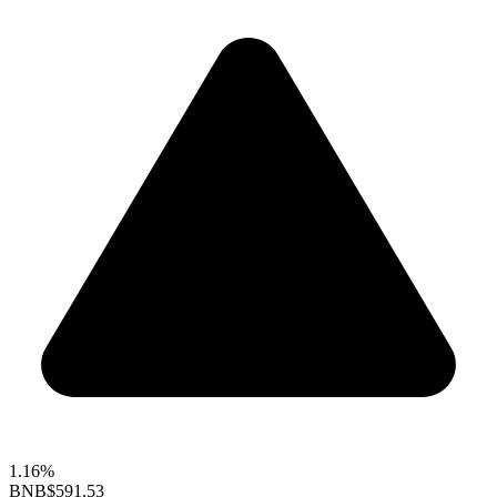
1.16%
BNB
$591.53