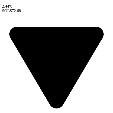
2.44%
SOL
$72.68