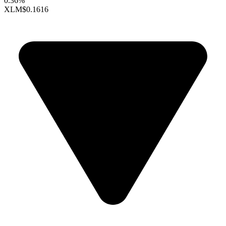
0.36%
XLM
$0.1616