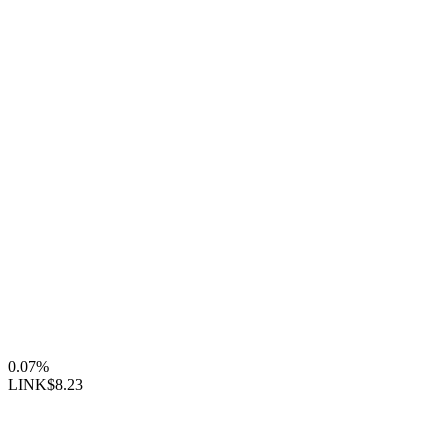
0.07%
LINK
$8.23