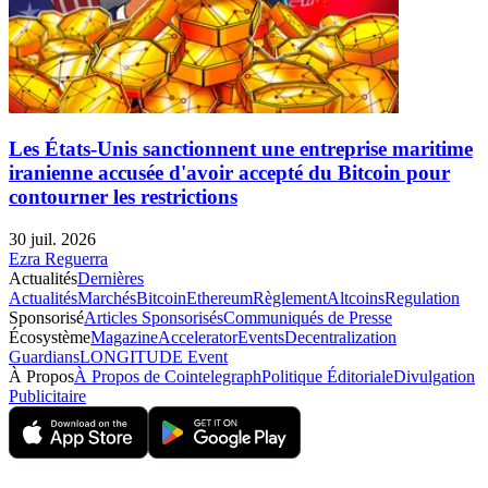
Les États-Unis sanctionnent une entreprise maritime
iranienne accusée d'avoir accepté du Bitcoin pour
contourner les restrictions
30 juil. 2026
Ezra Reguerra
Actualités
Dernières
Actualités
Marchés
Bitcoin
Ethereum
Règlement
Altcoins
Regulation
Sponsorisé
Articles Sponsorisés
Communiqués de Presse
Écosystème
Magazine
Accelerator
Events
Decentralization
Guardians
LONGITUDE Event
À Propos
À Propos de Cointelegraph
Politique Éditoriale
Divulgation
Publicitaire