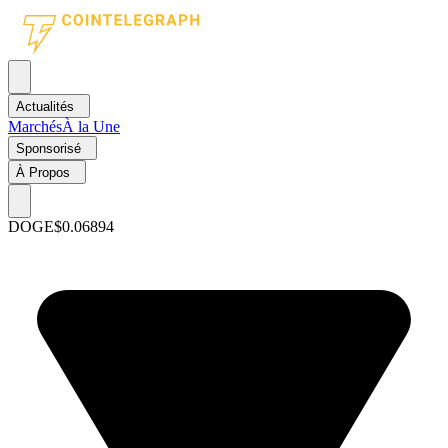
Actualités
Marchés
À la Une
Sponsorisé
À Propos
DOGE
$0.06894