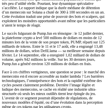
très peu d’utilité réelle. Pourtant, leur dynamique spéculative
s’accélère. Le rapport indique que la durée médiane de détention
d’un memecoin sur Solana a chuté de 300 à 100 secondes en un an.
Cette évolution traduit une prise de pouvoir des bots et scalpers, qui
exploitent les moindres opportunités avant même que les particuliers
n’aient le temps de réagir.
Le succès fulgurant de Pump.fun en témoigne : le 12 juillet dernier,
la plateforme crypto a levé 500 millions de dollars en moins de 12
minutes lors de la vente de son propre token, PUMP, réparti sur 125
milliards de tokens. Entre le 11 et le 17 août, elle a engrangé 13,48
millions de dollars, selon DefiLlama — sa meilleure semaine depuis
février. Le 14 septembre, elle a enregistré 1,02 milliard de dollars de
volume, après 942 millions la veille. Sur les 30 derniers jours,
Pump.fun a généré environ 120 millions de dollars en frais.
Face à ces chiffres vertigineux, une question se pose : le marché des
memecoins est-il encore accessible au trader lambda ? Les barrières
technologiques, l’omniprésence des bots et la rapidité extrême des
cycles posent clairement problème. Derrière l’image légère et
ludique des memecoins, se cache en réalité une industrie ultra-
structurée où seuls les mieux outillés tirent leur épingle du jeu.
L’avenir de ce segment pourrait dépendre de régulations, de
nouveaux modèles d’équité, ou d’une évolution dans la perception
même de ces tokens par les utilisateurs crypto.