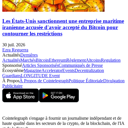
Les États-Unis sanctionnent une entreprise maritime
iranienne accusée d'avoir accepté du Bitcoin pour
contourner les restrictions
30 juil. 2026
Ezra Reguerra
Actualités
Dernières
Actualités
Marchés
Bitcoin
Ethereum
Règlement
Altcoins
Regulation
Sponsorisé
Articles Sponsorisés
Communiqués de Presse
Écosystème
Magazine
Accelerator
Events
Decentralization
Guardians
LONGITUDE Event
À Propos
À Propos de Cointelegraph
Politique Éditoriale
Divulgation
Publicitaire
Cointelegraph s'engage à fournir un journalisme indépendant et de
haute qualité dans les secteurs de la crypto, de la blockchain, de l'IA