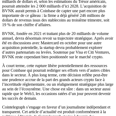
milliards de dollars et, selon les estimations du Trésor américain,
pourrait atteindre les 2 000 milliards d’ici 2028. L’acquisition de
BVNK aurait permis à Coinbase de capter une part encore plus
importante de ce gâteau : la firme a déjà généré 246 millions de
dollars de revenus issus des stablecoins au troisième trimestre, soit
19 % de son chiffre d’affaires.
BVNK, fondée en 2021 et traitant plus de 20 milliards de volume
annuel, devra désormais revoir sa trajectoire stratégique. Après avoir
été en discussions avec Mastercard en octobre pour une autre
acquisition potentielle, la startup devra probablement explorer
d’autres partenariats ou levées. Soutenue par Visa et Citi Ventures,
BVNK reste cependant bien positionnée sur le marché crypto.
À court terme, cette rupture libère potentiellement des ressources
pour Coinbase qui pourrait rediriger ses efforts vers d’autres cibles
dans le secteur. À plus long terme, cette décision reflète peut-être
une prudence accrue de la part des grands acteurs crypto face à
l’incertitude réglementaire, ou un réalignement stratégique plus large
au sein de l’écosystème. Une chose est sûre : dans un secteur aussi
rapide que le Web3, les occasions ratées d’un jour peuvent devenir
les succès de demain.
Cointelegraph s’engage en faveur d’un journalisme indépendant et
transparent. Cet article d’actualité est produit conformément à la