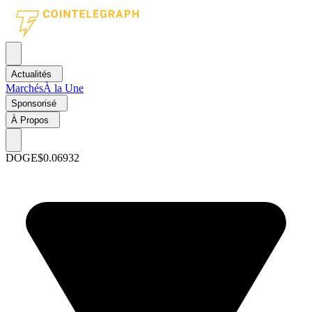
Actualités
Marchés
À la Une
Sponsorisé
À Propos
DOGE
$0.06932