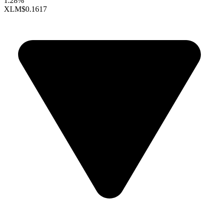
1.28%
XLM
$0.1617