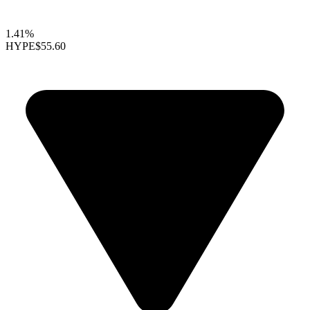
1.41%
HYPE
$55.60