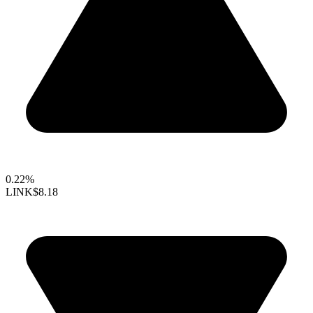
0.22%
LINK
$8.18