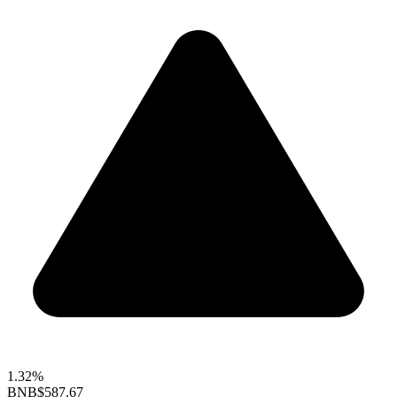
1.32%
BNB
$587.67