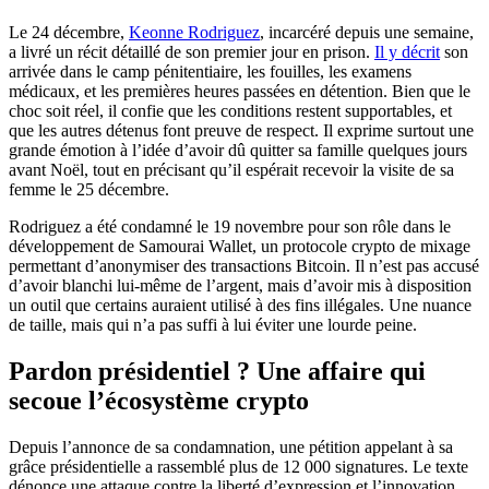
Le 24 décembre,
Keonne Rodriguez
, incarcéré depuis une semaine,
a livré un récit détaillé de son premier jour en prison.
Il y décrit
son
arrivée dans le camp pénitentiaire, les fouilles, les examens
médicaux, et les premières heures passées en détention. Bien que le
choc soit réel, il confie que les conditions restent supportables, et
que les autres détenus font preuve de respect. Il exprime surtout une
grande émotion à l’idée d’avoir dû quitter sa famille quelques jours
avant Noël, tout en précisant qu’il espérait recevoir la visite de sa
femme le 25 décembre.
Rodriguez a été condamné le 19 novembre pour son rôle dans le
développement de Samourai Wallet, un protocole crypto de mixage
permettant d’anonymiser des transactions Bitcoin. Il n’est pas accusé
d’avoir blanchi lui-même de l’argent, mais d’avoir mis à disposition
un outil que certains auraient utilisé à des fins illégales. Une nuance
de taille, mais qui n’a pas suffi à lui éviter une lourde peine.
Pardon présidentiel ? Une affaire qui
secoue l’écosystème crypto
Depuis l’annonce de sa condamnation, une pétition appelant à sa
grâce présidentielle a rassemblé plus de 12 000 signatures. Le texte
dénonce une attaque contre la liberté d’expression et l’innovation,