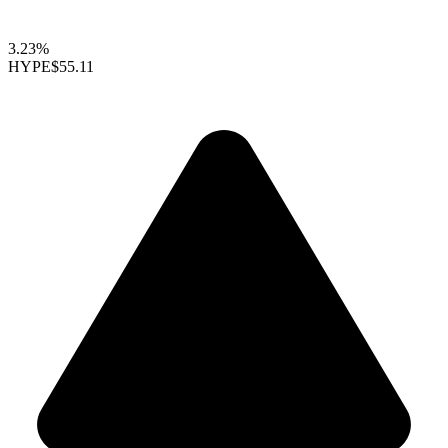
3.23%
HYPE
$55.11