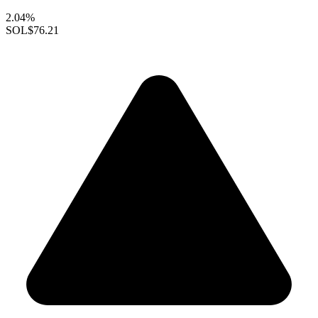
2.04%
SOL
$76.21