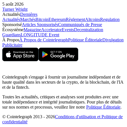
5 août 2026
Turner Wright
Actualités
Dernières
Actualités
Marchés
Bitcoin
Ethereum
Règlement
Altcoins
Regulation
Sponsorisé
Articles Sponsorisés
Communiqués de Presse
Écosystème
Magazine
Accelerator
Events
Decentralization
Guardians
LONGITUDE Event
À Propos
À Propos de Cointelegraph
Politique Éditoriale
Divulgation
Publicitaire
Cointelegraph s'engage à fournir un journalisme indépendant et de
haute qualité dans les secteurs de la crypto, de la blockchain, de l'IA
et de la fintech.
Toutes les actualités, critiques et analyses sont produites avec une
totale indépendance et intégrité journalistiques. Pour plus de détails
sur nos normes et processus, veuillez lire notre
Politique Éditoriale
.
© Cointelegraph 2013 - 2026
Conditions d'utilisation et Politique de
confidentialité