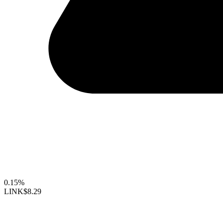
0.15%
LINK
$8.29