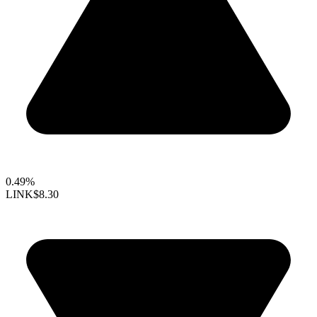
0.49%
LINK
$8.30