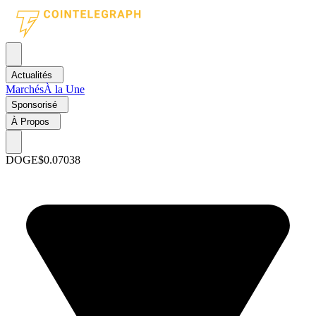
Actualités
Marchés
À la Une
Sponsorisé
À Propos
DOGE
$0.07038