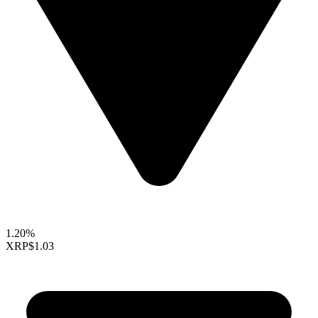
1.20%
XRP
$1.03