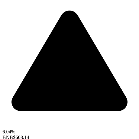
6.04%
BNB
$608.14