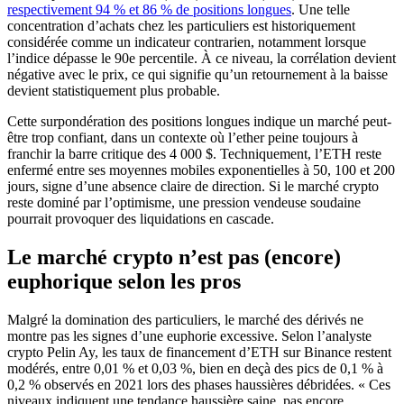
respectivement 94 % et 86 % de positions longues
. Une telle
concentration d’achats chez les particuliers est historiquement
considérée comme un indicateur contrarien, notamment lorsque
l’indice dépasse le 90e percentile. À ce niveau, la corrélation devient
négative avec le prix, ce qui signifie qu’un retournement à la baisse
devient statistiquement plus probable.
Cette surpondération des positions longues indique un marché peut-
être trop confiant, dans un contexte où l’ether peine toujours à
franchir la barre critique des 4 000 $. Techniquement, l’ETH reste
enfermé entre ses moyennes mobiles exponentielles à 50, 100 et 200
jours, signe d’une absence claire de direction. Si le marché crypto
reste dominé par l’optimisme, une pression vendeuse soudaine
pourrait provoquer des liquidations en cascade.
Le marché crypto n’est pas (encore)
euphorique selon les pros
Malgré la domination des particuliers, le marché des dérivés ne
montre pas les signes d’une euphorie excessive. Selon l’analyste
crypto Pelin Ay, les taux de financement d’ETH sur Binance restent
modérés, entre 0,01 % et 0,03 %, bien en deçà des pics de 0,1 % à
0,2 % observés en 2021 lors des phases haussières débridées. « Ces
niveaux indiquent une tendance haussière saine, pas encore