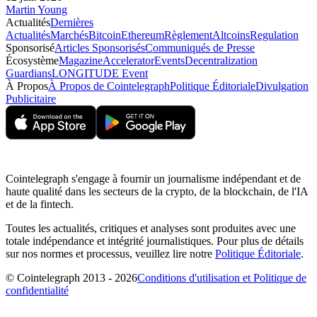
Martin Young
Actualités
Dernières
Actualités
Marchés
Bitcoin
Ethereum
Règlement
Altcoins
Regulation
Sponsorisé
Articles Sponsorisés
Communiqués de Presse
Écosystème
Magazine
Accelerator
Events
Decentralization
Guardians
LONGITUDE Event
À Propos
À Propos de Cointelegraph
Politique Éditoriale
Divulgation
Publicitaire
Cointelegraph s'engage à fournir un journalisme indépendant et de
haute qualité dans les secteurs de la crypto, de la blockchain, de l'IA
et de la fintech.
Toutes les actualités, critiques et analyses sont produites avec une
totale indépendance et intégrité journalistiques. Pour plus de détails
sur nos normes et processus, veuillez lire notre
Politique Éditoriale
.
© Cointelegraph 2013 - 2026
Conditions d'utilisation et Politique de
confidentialité