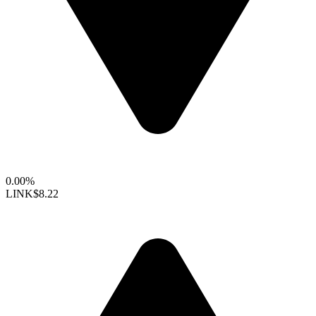
0.00%
LINK
$8.22