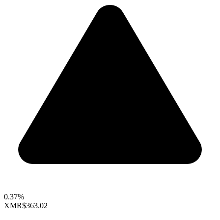
0.37%
XMR
$363.02