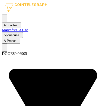
Actualités
Marchés
À la Une
Sponsorisé
À Propos
DOGE
$0.06905