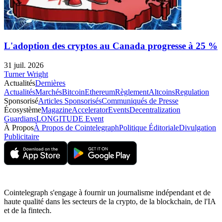
L'adoption des cryptos au Canada progresse à 25 %
31 juil. 2026
Turner Wright
Actualités
Dernières
Actualités
Marchés
Bitcoin
Ethereum
Règlement
Altcoins
Regulation
Sponsorisé
Articles Sponsorisés
Communiqués de Presse
Écosystème
Magazine
Accelerator
Events
Decentralization
Guardians
LONGITUDE Event
À Propos
À Propos de Cointelegraph
Politique Éditoriale
Divulgation
Publicitaire
Cointelegraph s'engage à fournir un journalisme indépendant et de
haute qualité dans les secteurs de la crypto, de la blockchain, de l'IA
et de la fintech.