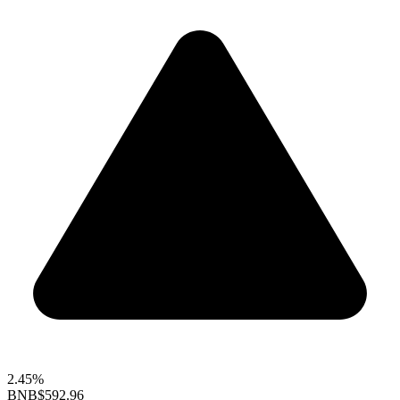
2.45%
BNB
$592.96