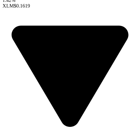
1.42%
XLM
$0.1619