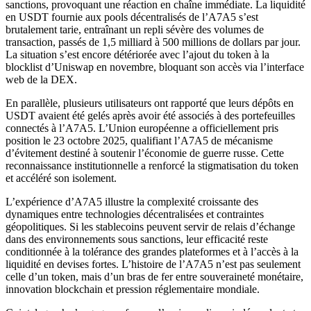
sanctions, provoquant une réaction en chaîne immédiate. La liquidité
en USDT fournie aux pools décentralisés de l’A7A5 s’est
brutalement tarie, entraînant un repli sévère des volumes de
transaction, passés de 1,5 milliard à 500 millions de dollars par jour.
La situation s’est encore détériorée avec l’ajout du token à la
blocklist d’Uniswap en novembre, bloquant son accès via l’interface
web de la DEX.
En parallèle, plusieurs utilisateurs ont rapporté que leurs dépôts en
USDT avaient été gelés après avoir été associés à des portefeuilles
connectés à l’A7A5. L’Union européenne a officiellement pris
position le 23 octobre 2025, qualifiant l’A7A5 de mécanisme
d’évitement destiné à soutenir l’économie de guerre russe. Cette
reconnaissance institutionnelle a renforcé la stigmatisation du token
et accéléré son isolement.
L’expérience d’A7A5 illustre la complexité croissante des
dynamiques entre technologies décentralisées et contraintes
géopolitiques. Si les stablecoins peuvent servir de relais d’échange
dans des environnements sous sanctions, leur efficacité reste
conditionnée à la tolérance des grandes plateformes et à l’accès à la
liquidité en devises fortes. L’histoire de l’A7A5 n’est pas seulement
celle d’un token, mais d’un bras de fer entre souveraineté monétaire,
innovation blockchain et pression réglementaire mondiale.