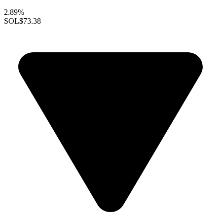
2.89%
SOL
$73.38