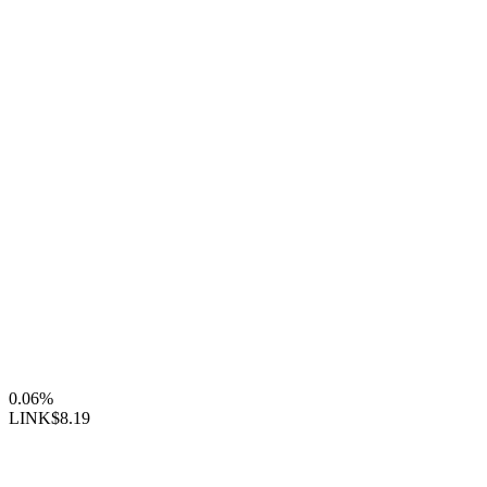
0.06%
LINK
$8.19