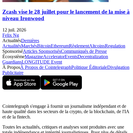
Zcash vise le 28 juillet pour le lancement de la mise à
niveau Ironwood
12 juil. 2026
Felix Ng
Actualités
Dernières
Actualités
Marchés
Bitcoin
Ethereum
Règlement
Altcoins
Regulation
Sponsorisé
Articles Sponsorisés
Communiqués de Presse
Écosystème
Magazine
Accelerator
Events
Decentralization
Guardians
LONGITUDE Event
À Propos
À Propos de Cointelegraph
Politique Éditoriale
Divulgation
Publicitaire
Cointelegraph s'engage à fournir un journalisme indépendant et de
haute qualité dans les secteurs de la crypto, de la blockchain, de l'IA
et de la fintech.
Toutes les actualités, critiques et analyses sont produites avec une
totale indépendance et intégrité journalistiques. Pour plus de détails