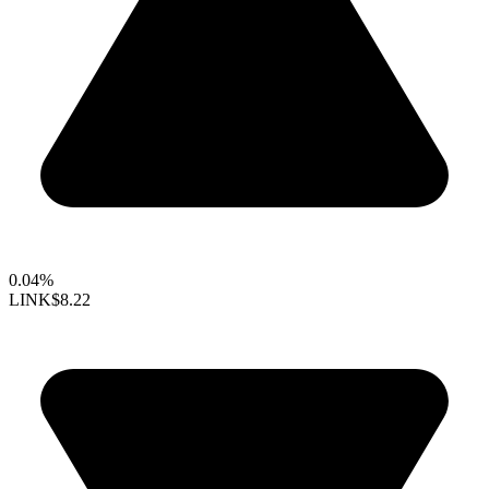
0.04%
LINK
$8.22