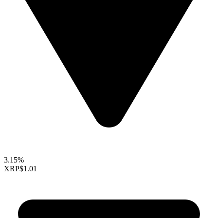
3.15%
XRP
$1.01