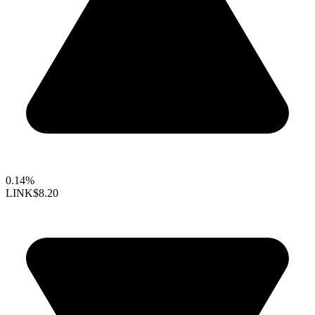
0.14%
LINK
$8.20