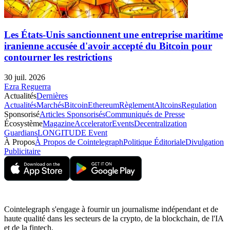
Les États-Unis sanctionnent une entreprise maritime
iranienne accusée d'avoir accepté du Bitcoin pour
contourner les restrictions
30 juil. 2026
Ezra Reguerra
Actualités
Dernières
Actualités
Marchés
Bitcoin
Ethereum
Règlement
Altcoins
Regulation
Sponsorisé
Articles Sponsorisés
Communiqués de Presse
Écosystème
Magazine
Accelerator
Events
Decentralization
Guardians
LONGITUDE Event
À Propos
À Propos de Cointelegraph
Politique Éditoriale
Divulgation
Publicitaire
Cointelegraph s'engage à fournir un journalisme indépendant et de
haute qualité dans les secteurs de la crypto, de la blockchain, de l'IA
et de la fintech.