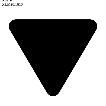
0.02%
XLM
$0.1610