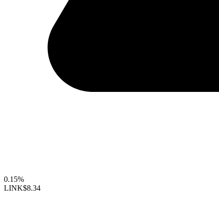
0.15%
LINK
$8.34