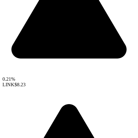
0.21%
LINK
$8.23