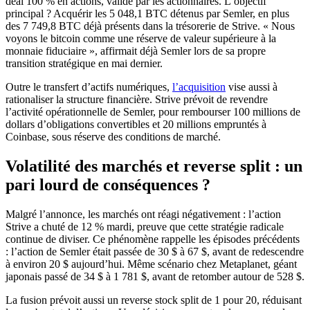
deal 100 % en actions, validé par les actionnaires. L’objectif
principal ? Acquérir les 5 048,1 BTC détenus par Semler, en plus
des 7 749,8 BTC déjà présents dans la trésorerie de Strive. « Nous
voyons le bitcoin comme une réserve de valeur supérieure à la
monnaie fiduciaire », affirmait déjà Semler lors de sa propre
transition stratégique en mai dernier.
Outre le transfert d’actifs numériques,
l’acquisition
vise aussi à
rationaliser la structure financière. Strive prévoit de revendre
l’activité opérationnelle de Semler, pour rembourser 100 millions de
dollars d’obligations convertibles et 20 millions empruntés à
Coinbase, sous réserve des conditions de marché.
Volatilité des marchés et reverse split : un
pari lourd de conséquences ?
Malgré l’annonce, les marchés ont réagi négativement : l’action
Strive a chuté de 12 % mardi, preuve que cette stratégie radicale
continue de diviser. Ce phénomène rappelle les épisodes précédents
: l’action de Semler était passée de 30 $ à 67 $, avant de redescendre
à environ 20 $ aujourd’hui. Même scénario chez Metaplanet, géant
japonais passé de 34 $ à 1 781 $, avant de retomber autour de 528 $.
La fusion prévoit aussi un reverse stock split de 1 pour 20, réduisant