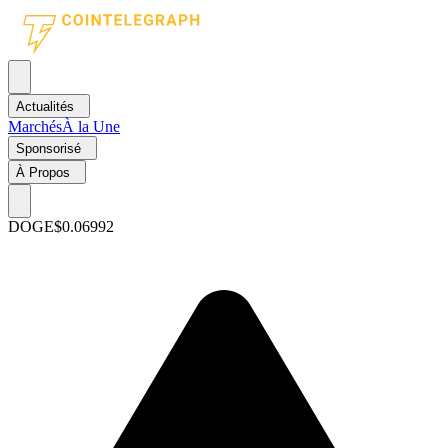
Actualités
Marchés
À la Une
Sponsorisé
À Propos
DOGE
$0.06992