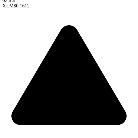
0.48%
XLM
$0.1612