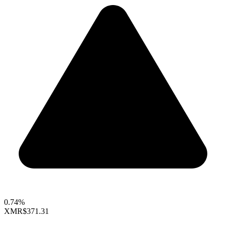
0.74%
XMR
$371.31