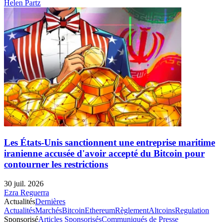
Helen Partz
Les États-Unis sanctionnent une entreprise maritime
iranienne accusée d'avoir accepté du Bitcoin pour
contourner les restrictions
30 juil. 2026
Ezra Reguerra
Actualités
Dernières
Actualités
Marchés
Bitcoin
Ethereum
Règlement
Altcoins
Regulation
Sponsorisé
Articles Sponsorisés
Communiqués de Presse