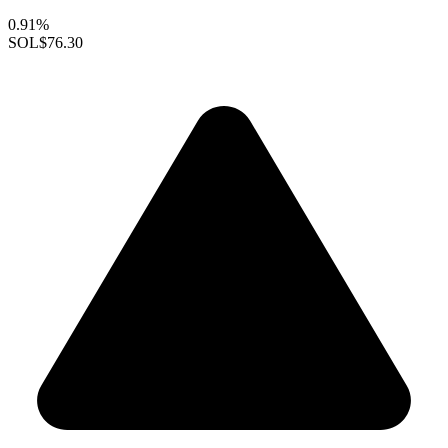
0.91%
SOL
$76.30