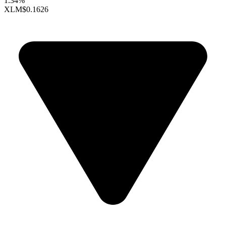
1.34%
XLM
$0.1626