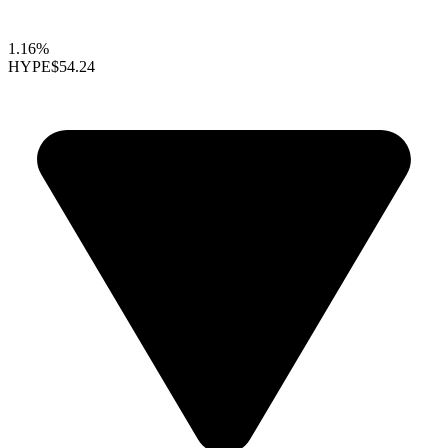
1.16%
HYPE
$54.24