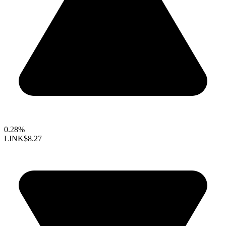
0.28%
LINK
$8.27