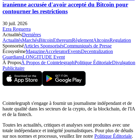
iranienne accusée d'avoir accepté du Bitcoin pour
contourner les restrictions
30 juil. 2026
Ezra Reguerra
Actualités
Dernières
Actualités
Marchés
Bitcoin
Ethereum
Règlement
Altcoins
Regulation
Sponsorisé
Articles Sponsorisés
Communiqués de Presse
Écosystème
Magazine
Accelerator
Events
Decentralization
Guardians
LONGITUDE Event
À Propos
À Propos de Cointelegraph
Politique Éditoriale
Divulgation
Publicitaire
Cointelegraph s'engage à fournir un journalisme indépendant et de
haute qualité dans les secteurs de la crypto, de la blockchain, de l'IA
et de la fintech.
Toutes les actualités, critiques et analyses sont produites avec une
totale indépendance et intégrité journalistiques. Pour plus de détails
sur nos normes et processus, veuillez lire notre
Politique Éditoriale
.