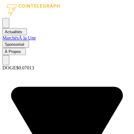
Actualités
Marchés
À la Une
Sponsorisé
À Propos
DOGE
$0.07013