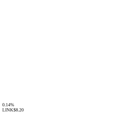
0.14%
LINK
$8.20