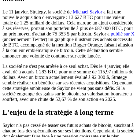
Le 11 janvier, Strategy, la société de
Michael Saylor
a fait une
nouvelle acquisition d'envergure : 13 627 BTC pour une valeur
totale de 1,25 milliard de dollars. Cela marque un ajout considérable
à ses réserves, portant son portefeuille à plus de 687 000 BTC, pour
un prix moyen d'achat de 75 353 $ par bitcoin. Saylor a
publié sur X
(anciennement Twitter) un graphique illustrant ces achats successifs
de BTC, accompagné de la mention Bigger Orange, faisant allusion
à la couleur emblématique de bitcoin. Cette déclaration semble
annoncer une volonté de continuer sur cette lancée.
La société ne s'est pas arrêtée à ce seul achat. Dès le 4 janvier, elle
avait déjà acquis 1 283 BTC pour une somme de 115,97 millions de
dollars. Avec un bitcoin actuellement évalué à 92 300 $, Strategy
semble réaliser un bénéfice sur ses récentes acquisitions. Cependant,
cette stratégie ambitieuse de Saylor ne vient pas sans défis. Si la
société engrange des gains sur le bitcoin, sa valorisation boursière a
souffert, avec une chute de 52,67 % de son action en 2025.
L'enjeu de la stratégie à long terme
Saylor n'a pas cessé de teaser ses futurs achats de bitcoin, suscitant à
chaque fois des spéculations sur ses intentions. Cependant, la société
doit également faire face à une pression croissante sur le plan