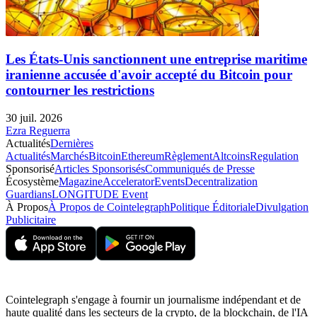
Les États-Unis sanctionnent une entreprise maritime
iranienne accusée d'avoir accepté du Bitcoin pour
contourner les restrictions
30 juil. 2026
Ezra Reguerra
Actualités
Dernières
Actualités
Marchés
Bitcoin
Ethereum
Règlement
Altcoins
Regulation
Sponsorisé
Articles Sponsorisés
Communiqués de Presse
Écosystème
Magazine
Accelerator
Events
Decentralization
Guardians
LONGITUDE Event
À Propos
À Propos de Cointelegraph
Politique Éditoriale
Divulgation
Publicitaire
Cointelegraph s'engage à fournir un journalisme indépendant et de
haute qualité dans les secteurs de la crypto, de la blockchain, de l'IA