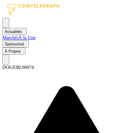
Actualités
Marchés
À la Une
Sponsorisé
À Propos
DOGE
$0.06974