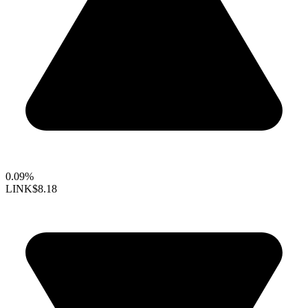
0.09%
LINK
$8.18