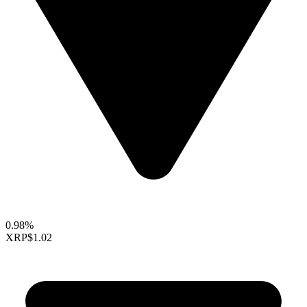
0.98%
XRP
$1.02