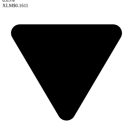
0.05%
XLM
$0.1611