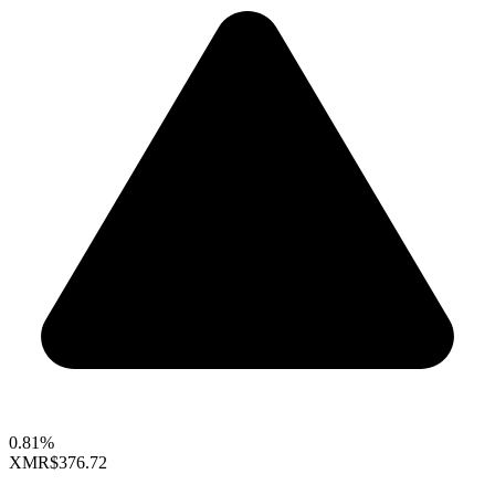
0.81%
XMR
$376.72