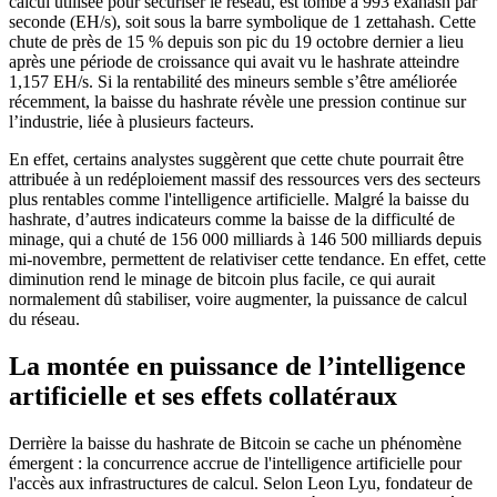
calcul utilisée pour sécuriser le réseau, est tombé à 993 exahash par
seconde (EH/s), soit sous la barre symbolique de 1 zettahash. Cette
chute de près de 15 % depuis son pic du 19 octobre dernier a lieu
après une période de croissance qui avait vu le hashrate atteindre
1,157 EH/s. Si la rentabilité des mineurs semble s’être améliorée
récemment, la baisse du hashrate révèle une pression continue sur
l’industrie, liée à plusieurs facteurs.
En effet, certains analystes suggèrent que cette chute pourrait être
attribuée à un redéploiement massif des ressources vers des secteurs
plus rentables comme l'intelligence artificielle. Malgré la baisse du
hashrate, d’autres indicateurs comme la baisse de la difficulté de
minage, qui a chuté de 156 000 milliards à 146 500 milliards depuis
mi-novembre, permettent de relativiser cette tendance. En effet, cette
diminution rend le minage de bitcoin plus facile, ce qui aurait
normalement dû stabiliser, voire augmenter, la puissance de calcul
du réseau.
La montée en puissance de l’intelligence
artificielle et ses effets collatéraux
Derrière la baisse du hashrate de Bitcoin se cache un phénomène
émergent : la concurrence accrue de l'intelligence artificielle pour
l'accès aux infrastructures de calcul. Selon Leon Lyu, fondateur de