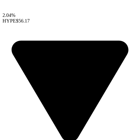
2.04%
HYPE
$56.17