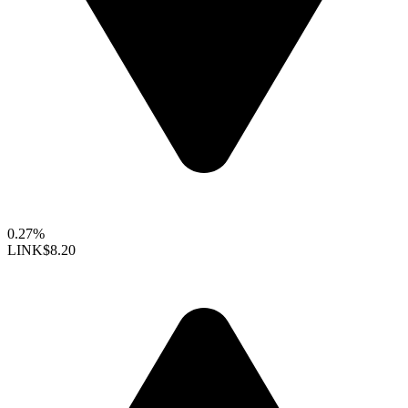
0.27%
LINK
$8.20