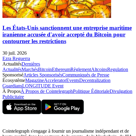
Les États-Unis sanctionnent une entreprise maritime
iranienne accusée d'avoir accepté du Bitcoin pour
contourner les restrictions
30 juil. 2026
Ezra Reguerra
Actualités
Dernières
Actualités
Marchés
Bitcoin
Ethereum
Règlement
Altcoins
Regulation
Sponsorisé
Articles Sponsorisés
Communiqués de Presse
Écosystème
Magazine
Accelerator
Events
Decentralization
Guardians
LONGITUDE Event
À Propos
À Propos de Cointelegraph
Politique Éditoriale
Divulgation
Publicitaire
Cointelegraph s'engage à fournir un journalisme indépendant et de