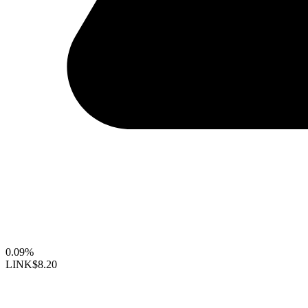
0.09%
LINK
$8.20