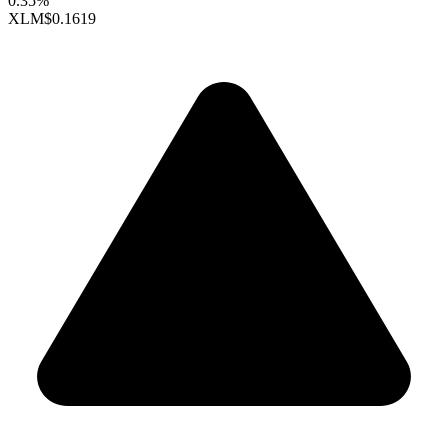
0.35%
XLM
$0.1619