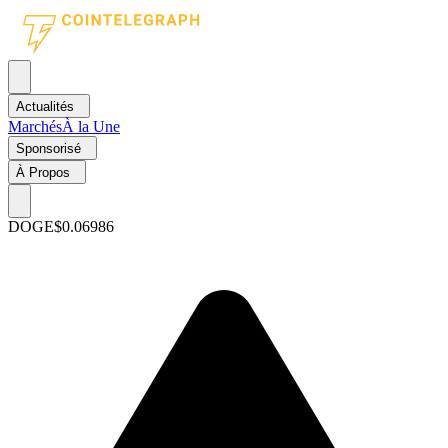
Actualités
Marchés
À la Une
Sponsorisé
À Propos
DOGE
$0.06986