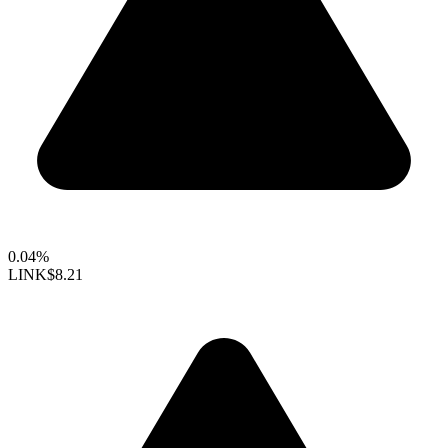
0.04%
LINK
$8.21