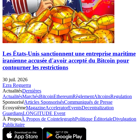
Les États-Unis sanctionnent une entreprise maritime
iranienne accusée d'avoir accepté du Bitcoin pour
contourner les restrictions
30 juil. 2026
Ezra Reguerra
Actualités
Dernières
Actualités
Marchés
Bitcoin
Ethereum
Règlement
Altcoins
Regulation
Sponsorisé
Articles Sponsorisés
Communiqués de Presse
Écosystème
Magazine
Accelerator
Events
Decentralization
Guardians
LONGITUDE Event
À Propos
À Propos de Cointelegraph
Politique Éditoriale
Divulgation
Publicitaire